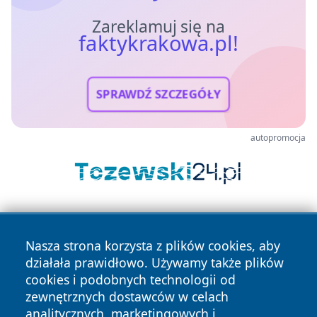
Zareklamuj się na
faktykrakowa.pl!
SPRAWDŹ SZCZEGÓŁY
autopromocja
Nasza strona korzysta z plików cookies, aby
działała prawidłowo. Używamy także plików
cookies i podobnych technologii od
zewnętrznych dostawców w celach
Copyright © 2026 faktykrakowa.pl Wszystkie prawa
analitycznych, marketingowych i
zastrzeżone.