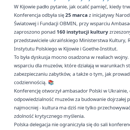
W Kijowie padło pytanie, jak ocalić pamięć, kiedy tr
Konferencja odbyła się
25 marca
z inicjatywy Naro
Światowej i Fundacji OBMIN, przy wsparciu Ambasad
zaproszono ponad
160 instytucji kultury
zrzeszony
przedstawiciele ukraińskiego Ministerstwa Kultury,
Instytutu Polskiego w Kijowie i Goethe-Institut.
To była dyskusja mocno osadzona w realiach wojny.
wsparciu dla muzeów, które działają w warunkach stał
zabezpieczaniu zabytków, a także o tym, jak prowadzi
codziennością. 📚
Konferencję otworzył ambasador Polski w Ukrainie, 
odpowiedzialność muzeów za budowanie dojrzałej pa
najmocniej - kultura ma dziś nie tylko przechowywa
zdolność krytycznego myślenia.
Polska delegacja nie ograniczyła się do sali konferen