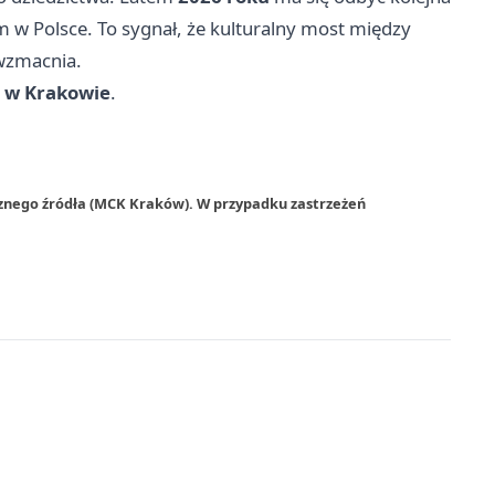
w Polsce. To sygnał, że kulturalny most między
wzmacnia.
 w Krakowie
.
rznego źródła (MCK Kraków). W przypadku zastrzeżeń