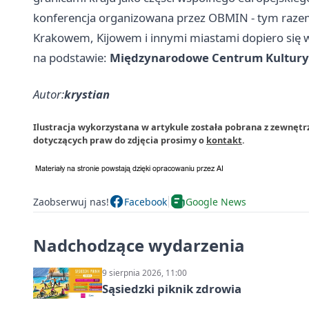
konferencja organizowana przez OBMIN - tym razem 
Krakowem, Kijowem i innymi miastami dopiero się 
na podstawie:
Międzynarodowe Centrum Kultury
Autor:
krystian
Ilustracja wykorzystana w artykule została pobrana z zewnęt
dotyczących praw do zdjęcia prosimy o
kontakt
.
Zaobserwuj nas!
Facebook
Google News
Nadchodzące wydarzenia
9 sierpnia 2026, 11:00
Sąsiedzki piknik zdrowia