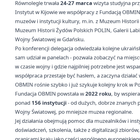
Równolegle trwała
24-27 marca
wizyta studyjna pr
Instytut w Kijowie we współpracy z Fundacją OBMIN. 
muzeów i instytucji kultury, m.in. z Muzeum Histori
Muzeum Historii Żydów Polskich POLIN, Galerii L
Wojny Światowej w
Gdańsku
.
Po konferencji delegacja odwiedzała kolejne ukraińs
sam udział w panelach - pozwala zobaczyć na miejscu
w czasie wojny i gdzie najpilniej potrzebne jest ws
współpraca przestaje być hasłem, a zaczyna działać
OBMIN rośnie szybko i już szykuje kolejny krok w Po
Fundacja OBMIN powstała w
2022 roku
, by wspier
ponad
156 instytucji
- od dużych, dobrze znanych 
Wojny Światowej, po mniejsze muzea regionalne.
Jej działania obejmują pomoc dla muzealników i inst
doświadczeń, szkolenia, także z digitalizacji zbiorów
granicami kraju jako części wspólnego europejskie