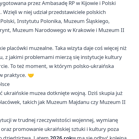
zygotowana przez Ambasadę RP w Kijowie i Polski
Wzięli w niej udział przedstawiciele polskich
i Polski, Instytutu Polonika, Muzeum Śląskiego,
abirynt, Muzeum Narodowego w Krakowie i Muzeum II
kie placówki muzealne. Taka wizyta daje coś więcej niż
, z jakimi problemami mierzą się instytucje kultury
parcie. To też moment, w którym polsko-ukraińska
 w praktyce. 🤝
lsce
ać ukraińskie muzea dotknięte wojną. Dziś skupia już
placówek, takich jak Muzeum Majdanu czy Muzeum II
ytucji w trudnej rzeczywistości wojennej, wymianę
, oraz promowanie ukraińskiej sztuki i kultury poza
go dziedzictwa. Latem
2026 roku
ma się odbyć kolejna