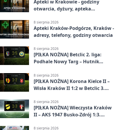
Apteki w Krakowie - godziny
otwarcia, dyżury, apteka
całodobowa
8 sierpnia 2026
Apteki Kraków-Podgórze, Kraków -
adresy, telefony, godziny otwarcia
8 sierpnia 2026
[PIŁKA NOŻNA] Betclic 2. liga:
Podhale Nowy Targ – Hutnik
Kraków 2:5. Krakowianie z
efektownym zwycięstwem
8 sierpnia 2026
[PIŁKA NOŻNA] Korona Kielce II –
Wisła Kraków II 1:2 w Betclic 3.
Lidze Grupa 4 (Grupa IV). Wisła
odwróciła losy meczu
8 sierpnia 2026
[PIŁKA NOŻNA] Wieczysta Kraków
II – AKS 1947 Busko-Zdrój 1:3.
Goście zabrali punkty w Betclic 3.
Liga Grupa 4 (Grupa IV)
8 sierpnia 2026