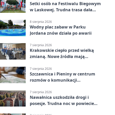
Setki osób na Festiwalu Biegowym
w Laskowej. Trudna trasa dała
zawodnikom w kość
8 sierpnia 2026
Wodny plac zabaw w Parku
Jordana znów działa po awarii
7 sierpnia 2026
Krakowskie ciepło przed wielką
zmianą. Nowe źródła mają
ustabilizować ceny
7 sierpnia 2026
Szczawnica i Pieniny w centrum
rozmów o komunikacji
południowej Małopolski
7 sierpnia 2026
Nawałnica uszkodziła drogi i
posesje. Trudna noc w powiecie
tarnowskim