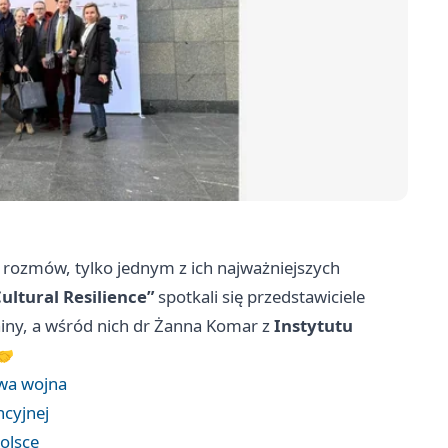
h rozmów, tylko jednym z ich najważniejszych
Cultural Resilience”
spotkali się przedstawiciele
krainy, a wśród nich dr Żanna Komar z
Instytutu
🤝
rwa wojna
ncyjnej
olsce