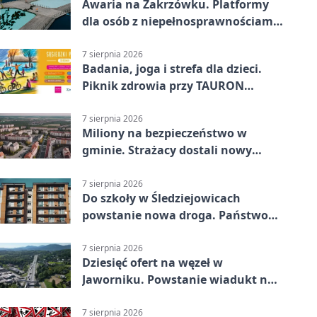
Awaria na Zakrzówku. Platformy
dla osób z niepełnosprawnościami
wyłączone
7 sierpnia 2026
Badania, joga i strefa dla dzieci.
Piknik zdrowia przy TAURON
Arenie
7 sierpnia 2026
Miliony na bezpieczeństwo w
gminie. Strażacy dostali nowy
sprzęt
7 sierpnia 2026
Do szkoły w Śledziejowicach
powstanie nowa droga. Państwo
dało ponad 1,6 mln zł
7 sierpnia 2026
Dziesięć ofert na węzeł w
Jaworniku. Powstanie wiadukt nad
zakopianką
7 sierpnia 2026