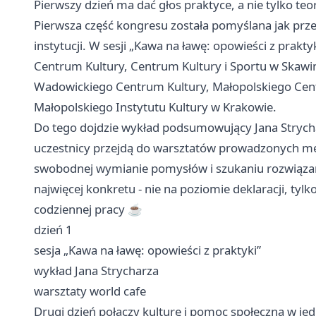
Pierwszy dzień ma dać głos praktyce, a nie tylko te
Pierwsza część kongresu została pomyślana jak pr
instytucji. W sesji „Kawa na ławę: opowieści z prakt
Centrum Kultury, Centrum Kultury i Sportu w
Skawi
Wadowickiego Centrum Kultury, Małopolskiego Ce
Małopolskiego Instytutu Kultury w Krakowie.
Do tego dojdzie wykład podsumowujący Jana Strych
uczestnicy przejdą do warsztatów prowadzonych meto
swobodnej wymianie pomysłów i szukaniu rozwiązań
najwięcej konkretu - nie na poziomie deklaracji, tyl
codziennej pracy ☕
dzień 1
sesja „Kawa na ławę: opowieści z praktyki”
wykład Jana Strycharza
warsztaty world cafe
Drugi dzień połączy kulturę i pomoc społeczną w j