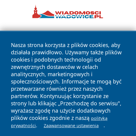
Nasza strona korzysta z plików cookies, aby
działała prawidłowo. Używamy także plików
cookies i podobnych technologii od
zewnętrznych dostawców w celach
Copyright © 2026 faktykrakowa.pl Wszystkie prawa
analitycznych, marketingowych i
zastrzeżone.
społecznościowych. Informacje te mogą być
przetwarzane również przez naszych
partnerów. Kontynuując korzystanie ze
Polityka
Polityka
News
Autorzy
strony lub klikając „Przechodzę do serwisu",
Prywatności
Cookies
wyrażasz zgodę na użycie dodatkowych
plików cookies zgodnie z naszą
polityką
.
.
prywatności
Zaawansowane ustawienia