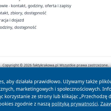
e - kontakt, godziny, oferta i zapisy
ntakt, zbiory, dostępność
acja i dojazd
godziny, dostępność
Copyright © 2026 faktykrakowa.pl Wszystkie prawa zastrzeżone.
es, aby działała prawidłowo. Używamy także plik
News
Autorzy
Polityka Prywatności
Polityka Cookie
cznych, marketingowych i społecznościowych. Inf
 korzystanie ze strony lub klikając „Przechodzę 
ookies zgodnie z naszą
polityką prywatności
.
Zaaw