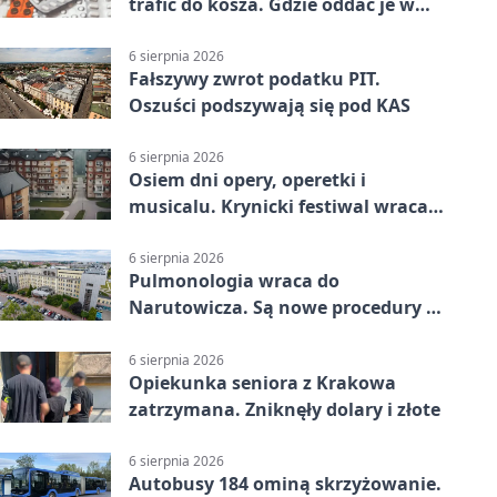
trafić do kosza. Gdzie oddać je w
Krakowie
6 sierpnia 2026
Fałszywy zwrot podatku PIT.
Oszuści podszywają się pod KAS
6 sierpnia 2026
Osiem dni opery, operetki i
musicalu. Krynicki festiwal wraca z
rozmachem
6 sierpnia 2026
Pulmonologia wraca do
Narutowicza. Są nowe procedury i
15 łóżek
6 sierpnia 2026
Opiekunka seniora z Krakowa
zatrzymana. Zniknęły dolary i złote
6 sierpnia 2026
Autobusy 184 ominą skrzyżowanie.