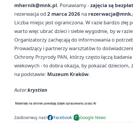
mhernik@mnk.pl
. Ponawiamy -
zajęcia są bezpła
rezerwacja od
2 marca 2026
na
rezerwacja@mnk.
Liczba miejsc jest ograniczona. W razie bardzo złej
warto więc ubrać dzieci i siebie wygodnie, by w razi
Organizatorzy zachęcają do informowania o potrzeb
Prowadzący i partnerzy warsztatów to doświadczeni
Ochrony Przyrody PAN, którzy często łączą badania
wiekowych - to dobra okazja, by pokazać dzieciom, 
na podstawie:
Muzeum Kraków
.
Autor:
krystian
Zaobserwuj nas!
Facebook
Google News