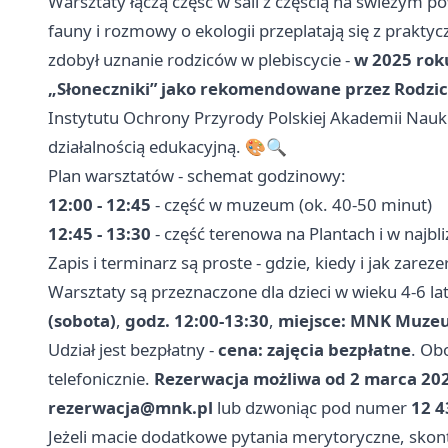
Warsztaty łączą część w sali z częścią na świeżym po
fauny i rozmowy o ekologii przeplatają się z prakty
zdobył uznanie rodziców w plebiscycie -
w 2025 rok
„Słoneczniki” jako rekomendowane przez Rodzi
Instytutu Ochrony Przyrody Polskiej Akademii Nauk -
działalnością edukacyjną. 🎨🔍
Plan warsztatów - schemat godzinowy:
12:00 - 12:45
- część w muzeum (ok. 40-50 minut)
12:45 - 13:30
- część terenowa na Plantach i w najbl
Zapis i terminarz są proste - gdzie, kiedy i jak zare
Warsztaty są przeznaczone dla dzieci w wieku 4-6 l
(sobota)
,
godz. 12:00-13:30
,
miejsce: MNK Muzeum 
Udział jest bezpłatny -
cena: zajęcia bezpłatne
. Ob
telefonicznie.
Rezerwacja możliwa od 2 marca 20
rezerwacja@mnk.pl
lub dzwoniąc pod numer
12 4
Jeżeli macie dodatkowe pytania merytoryczne, skonta