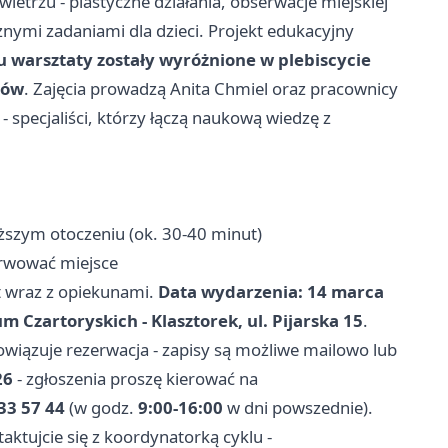
wietrzu - plastyczne działania, obserwacje miejskiej
cznymi zadaniami dla dzieci. Projekt edukacyjny
u warsztaty zostały wyróżnione w plebiscycie
ców
. Zajęcia prowadzą Anita Chmiel oraz pracownicy
 specjaliści, którzy łączą naukową wiedzę z
iższym otoczeniu (ok. 30-40 minut)
zerwować miejsce
at wraz z opiekunami.
Data wydarzenia: 14 marca
Czartoryskich - Klasztorek, ul. Pijarska 15
.
owiązuje rezerwacja - zapisy są możliwe mailowo lub
26
- zgłoszenia proszę kierować na
33 57 44
(w godz.
9:00-16:00
w dni powszednie).
ktujcie się z koordynatorką cyklu -