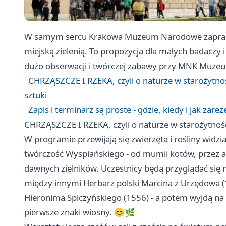
W samym sercu Krakowa Muzeum Narodowe zaprasza 
miejską zielenią. To propozycja dla małych badaczy i
dużo obserwacji i twórczej zabawy przy MNK Muzeu
CHRZĄSZCZE I RZEKA, czyli o naturze w starożytnoś
sztuki
Zapis i terminarz są proste - gdzie, kiedy i jak zar
CHRZĄSZCZE I RZEKA, czyli o naturze w starożytnośc
W programie przewijają się zwierzęta i rośliny widz
twórczość Wyspiańskiego - od mumii kotów, przez a
dawnych zielników. Uczestnicy będą przyglądać się
między innymi Herbarz polski Marcina z Urzędowa (
Hieronima Spiczyńskiego (1556) - a potem wyjdą na 
pierwsze znaki wiosny. 😊🌿