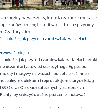
rodziny na warsztaty, które łączą muzealne sale z
 opiekunów - trochę historii sztuki, trochę przyrody,
m Czartoryskich.
ci pokaże, jak przyroda zamieszkała w dziełach
ezerwować miejsce
i pokaże, jak przyroda zamieszkała w dziełach sztuki
iane oczami artystów od starożytnego Egiptu po
mulety i motywy na wazach, po detale roślinne z
 muzealnym obiektom i reprodukcjom starych ksiąg -
1595) oraz O ziołach tutecznych y zamorskich
Planty, by ćwiczyć uważne patrzenie i notować