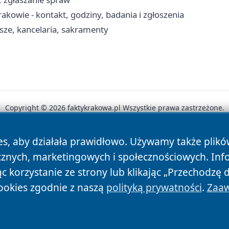
kowie - kontakt, godziny, badania i zgłoszenia
sze, kancelaria, sakramenty
Copyright © 2026 faktykrakowa.pl Wszystkie prawa zastrzeżone.
es, aby działała prawidłowo. Używamy także plik
News
Autorzy
Polityka Prywatności
Polityka Cookie
cznych, marketingowych i społecznościowych. Inf
 korzystanie ze strony lub klikając „Przechodzę 
ookies zgodnie z naszą
polityką prywatności
.
Zaaw