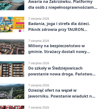
Awaria na Zakrzówku. Platformy
dla osób z niepełnosprawnościami
wyłączone
7 sierpnia 2026
Badania, joga i strefa dla dzieci.
Piknik zdrowia przy TAURON
Arenie
7 sierpnia 2026
Miliony na bezpieczeństwo w
gminie. Strażacy dostali nowy
sprzęt
7 sierpnia 2026
Do szkoły w Śledziejowicach
powstanie nowa droga. Państwo
dało ponad 1,6 mln zł
7 sierpnia 2026
Dziesięć ofert na węzeł w
Jaworniku. Powstanie wiadukt nad
zakopianką
7 sierpnia 2026