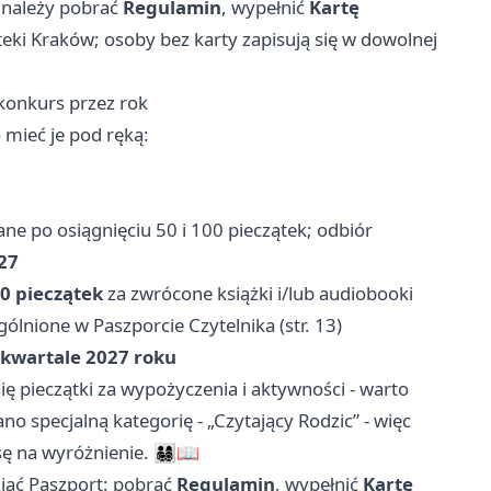
- należy pobrać
Regulamin
, wypełnić
Kartę
ioteki Kraków; osoby bez karty zapisują się w dowolnej
konkurs przez rok
o mieć je pod ręką:
e po osiągnięciu 50 i 100 pieczątek; odbiór
027
0 pieczątek
za zwrócone książki i/lub audiobooki
lnione w Paszporcie Czytelnika (str. 13)
 kwartale 2027 roku
ę pieczątki za wypożyczenia i aktywności - warto
o specjalną kategorię - „Czytający Rodzic” - więc
yróżnienie. 👨‍👩‍👧‍👦📖
ziąć Paszport: pobrać
Regulamin
, wypełnić
Kartę