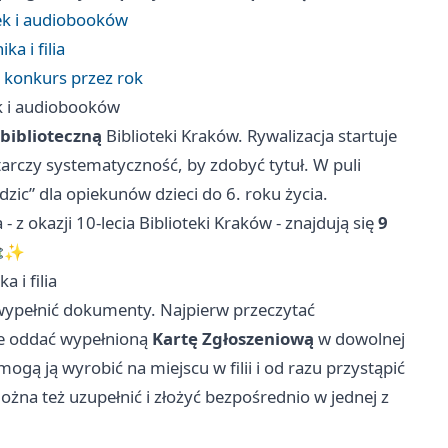
ek i audiobooków
a i filia
 konkurs przez rok
k i audiobooków
biblioteczną
Biblioteki Kraków. Rywalizacja startuje
arczy systematyczność, by zdobyć tytuł. W puli
dzic” dla opiekunów dzieci do 6. roku życia.
 z okazji 10-lecia Biblioteki Kraków - znajdują się
9
📚✨
 i filia
 wypełnić dokumenty. Najpierw przeczytać
ie oddać wypełnioną
Kartę Zgłoszeniową
w dowolnej
 mogą ją wyrobić na miejscu w filii i od razu przystąpić
żna też uzupełnić i złożyć bezpośrednio w jednej z