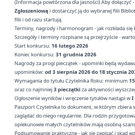
(Informacja powtórzona dla jasności) Aby dołączyć 
Zgłoszeniową
i dostarczyć ją do wybranej filii Bibl
filii i od razu startują.
Terminy, nagrody i harmonogram - jak rozkłada się 
Szczegóły i terminy rozpisane są przejrzyście - wart
Start konkursu:
16 lutego 2026
Koniec konkursu:
31 grudnia 2026
Nagrody za progi pieczątek - upominki będą wydawan
upominków:
od 3 sierpnia 2026 do 18 stycznia 2
Wymagania do tytułu Czytelnika Roku: minimum
15
oraz co najmniej
3 pieczątki
za aktywności wyszczegó
Ogłoszenie wyników i wręczenie tytułów nastąpi w
I
Paszport Czytelnika to dokument, w którym zbiera si
zaglądać do niego regularnie. Dla rodzin przygotowan
opiekunowie małych czytelników mają osobną szansę na w
Podsumowanie praktyczne - jak się zapisać i skąd w