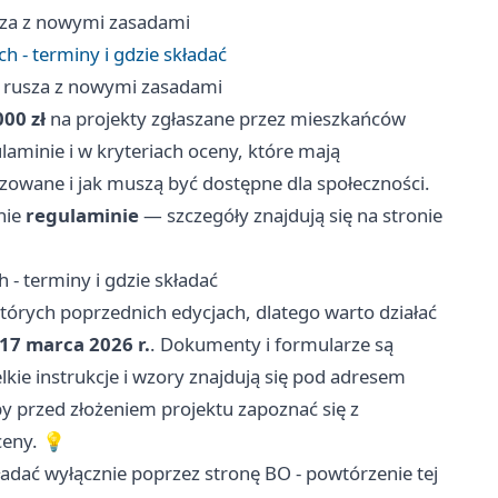
sza z nowymi zasadami
h - terminy i gdzie składać
 rusza z nowymi zasadami
000 zł
na projekty zgłaszane przez mieszkańców
aminie i w kryteriach oceny, które mają
zowane i jak muszą być dostępne dla społeczności.
nie
regulaminie
— szczegóły znajdują się na stronie
- terminy i gdzie składać
ektórych poprzednich edycjach, dlatego warto działać
17 marca 2026 r.
. Dokumenty i formularze są
kie instrukcje i wzory znajdują się pod adresem
y przed złożeniem projektu zapoznać się z
ceny. 💡
ładać wyłącznie poprzez stronę BO - powtórzenie tej