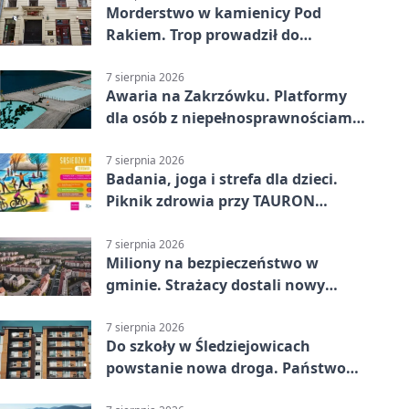
Morderstwo w kamienicy Pod
Rakiem. Trop prowadził do
szanowanej rodziny
7 sierpnia 2026
Awaria na Zakrzówku. Platformy
dla osób z niepełnosprawnościami
wyłączone
7 sierpnia 2026
Badania, joga i strefa dla dzieci.
Piknik zdrowia przy TAURON
Arenie
7 sierpnia 2026
Miliony na bezpieczeństwo w
gminie. Strażacy dostali nowy
sprzęt
7 sierpnia 2026
Do szkoły w Śledziejowicach
powstanie nowa droga. Państwo
dało ponad 1,6 mln zł