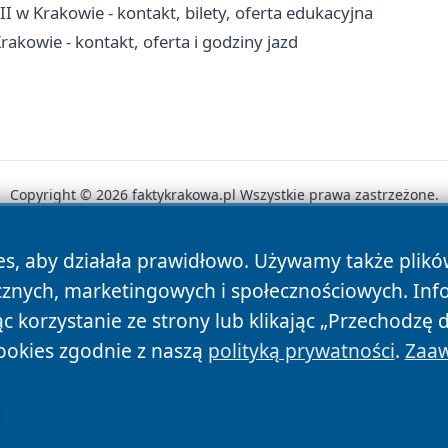
I w Krakowie - kontakt, bilety, oferta edukacyjna
rakowie - kontakt, oferta i godziny jazd
Copyright © 2026 faktykrakowa.pl Wszystkie prawa zastrzeżone.
es, aby działała prawidłowo. Używamy także plik
News
Autorzy
Polityka Prywatności
Polityka Cookie
cznych, marketingowych i społecznościowych. Inf
 korzystanie ze strony lub klikając „Przechodzę 
ookies zgodnie z naszą
polityką prywatności
.
Zaaw