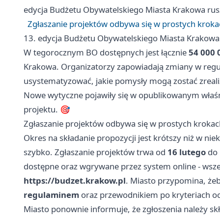
edycja Budżetu Obywatelskiego Miasta Krakowa ru
Zgłaszanie projektów odbywa się w prostych krokac
13. edycja Budżetu Obywatelskiego Miasta Krakowa
W tegorocznym BO dostępnych jest łącznie
54 000 
Krakowa. Organizatorzy zapowiadają zmiany w regul
usystematyzować, jakie pomysły mogą zostać zreali
Nowe wytyczne pojawiły się w opublikowanym właś
projektu. 🎯
Zgłaszanie projektów odbywa się w prostych krokach 
Okres na składanie propozycji jest krótszy niż w ni
szybko. Zgłaszanie projektów trwa od
16 lutego
do
dostępne oraz wgrywane przez system online - wszel
https://budzet.krakow.pl
. Miasto przypomina, żeb
regulaminem
oraz przewodnikiem po kryteriach o
Miasto ponownie informuje, że zgłoszenia należy sk