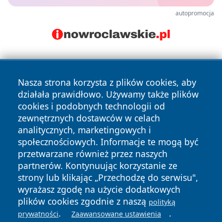
autopromocja
Nasza strona korzysta z plików cookies, aby
działała prawidłowo. Używamy także plików
cookies i podobnych technologii od
zewnętrznych dostawców w celach
Copyright © 2026 faktykrakowa.pl Wszystkie prawa
analitycznych, marketingowych i
zastrzeżone.
społecznościowych. Informacje te mogą być
przetwarzane również przez naszych
partnerów. Kontynuując korzystanie ze
Polityka
Polityka
News
Autorzy
strony lub klikając „Przechodzę do serwisu",
Prywatności
Cookies
wyrażasz zgodę na użycie dodatkowych
plików cookies zgodnie z naszą
polityką
.
.
prywatności
Zaawansowane ustawienia