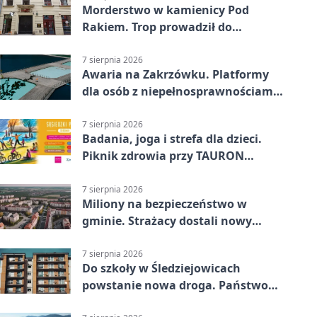
Morderstwo w kamienicy Pod
Rakiem. Trop prowadził do
szanowanej rodziny
7 sierpnia 2026
Awaria na Zakrzówku. Platformy
dla osób z niepełnosprawnościami
wyłączone
7 sierpnia 2026
Badania, joga i strefa dla dzieci.
Piknik zdrowia przy TAURON
Arenie
7 sierpnia 2026
Miliony na bezpieczeństwo w
gminie. Strażacy dostali nowy
sprzęt
7 sierpnia 2026
Do szkoły w Śledziejowicach
powstanie nowa droga. Państwo
dało ponad 1,6 mln zł