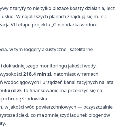
 z taryfy to nie tylko bieżące koszty działania, lecz
usług. W najbliższych planach znajdują się m.in.:
izacja VII etapu projektu „Gospodarka wodno-
ią, w tym loggery akustyczne i satelitarne
 i dokładniejszego monitoringu jakości wody.
w wysokości
218,4 mln zł
, natomiast w ramach
eń wodociągowych i urządzeń kanalizacyjnych na lata
iliard zł
. To finansowanie ma przełożyć się na
szą ochronę środowiska.
in. w jakości wód powierzchniowych — oczyszczalnie
zystsze ścieki, co ma zmniejszyć ładunek biogenów
ty.