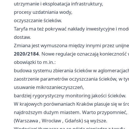
utrzymanie i eksploatacja infrastruktury,
procesy uzdatniania wody,
oczyszczanie ścieków.
Taryfa ma też pokrywać nakłady inwestycyjne i mod
dostaw.
Zmiana jest wymuszona między innymi przez unijn
2020/2184
. Nowe regulacje oznaczają konieczność 
obowiązki to m.in.:
budowa systemu zbierania ścieków w aglomeracjach
zaostrzenie parametrów oczyszczania ścieków, w ty
usuwanie mikrozanieczyszczeń,
bardziej rygorystyczny monitoring jakości ścieków.
W krajowych porównaniach Kraków plasuje się w środ
najdroższym dużym miastem. Warto przypomnieć, że
(
Warszawa
,
Wrocław
, Gdańsk) są wyższe.
Wodociągi tłumaczą na co pójdą pieniądze z taryfy