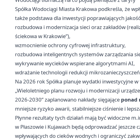
Spółka Wodociągi Miasta Krakowa podkreśla, że wpływy
także podstawa dla inwestycji poprawiających jakość 
rozbudowa i modernizacja sieci oraz zakładów (real
ściekowa w Krakowie”),
wzmocnienie ochrony cyfrowej infrastruktury,
rozbudowa inteligentnych systemów zarządzania siec
wykrywanie wycieków wspierane algorytmami AI,
wdrażanie technologii redukcji mikrozanieczyszczeń
Na 2026 rok Spółka planuje wydatki inwestycyjne 
„Wieloletniego planu rozwoju i modernizacji urządz
2026-2030” zaplanowano nakłady sięgające
ponad m
mniejsze ryzyko awarii, stabilniejsze ciśnienie i lep
Płynne rezultaty tych działań mają być widoczne m.
w Płaszowie i Kujawach będą odprowadzać jeszcze c
wpływających do cieków wodnych i ograniczyć zakwi