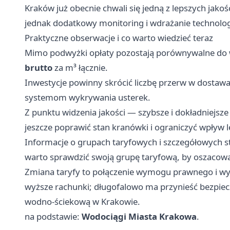
Kraków już obecnie chwali się jedną z lepszych ja
jednak dodatkowy monitoring i wdrażanie technolog
Praktyczne obserwacje i co warto wiedzieć teraz
Mimo podwyżki opłaty pozostają porównywalne do w
brutto
za m³ łącznie.
Inwestycje powinny skrócić liczbę przerw w dostawac
systemom wykrywania usterek.
Z punktu widzenia jakości — szybsze i dokładniejsz
jeszcze poprawić stan kranówki i ograniczyć wpływ l
Informacje o grupach taryfowych i szczegółowych 
warto sprawdzić swoją grupę taryfową, by oszacow
Zmiana taryfy to połączenie wymogu prawnego i w
wyższe rachunki; długofalowo ma przynieść bezpiecz
wodno-ściekową w Krakowie.
na podstawie:
Wodociągi Miasta Krakowa
.