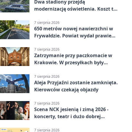
Dwa stadiony przejdą
modernizację oświetlenia. Koszt to
ponad 24 mln zł
7 sierpnia 2026
650 metrów nowej nawierzchni w
Frywałdzie. Powiat wydał prawie
346 tys. zł
7 sierpnia 2026
Zatrzymanie przy paczkomacie w
Krakowie. W przesyłkach były
narkotyki
7 sierpnia 2026
Aleja Przyjaźni zostanie zamknięta.
Kierowców czekają objazdy
7 sierpnia 2026
Scena NCK jesienią i zimą 2026 -
koncerty, teatr i dużo dobrej
energii
7 sierpnia 2026