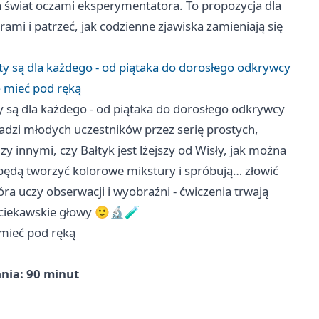
da świat oczami eksperymentatora. To propozycja dla
ami i patrzeć, jak codzienne zjawiska zamieniają się
 są dla każdego - od piątaka do dorosłego odkrywcy
o mieć pod ręką
są dla każdego - od piątaka do dorosłego odkrywcy
dzi młodych uczestników przez serię prostych,
 innymi, czy Bałtyk jest lżejszy od Wisły, jak można
 będą tworzyć kolorowe mikstury i spróbują… złowić
a uczy obserwacji i wyobraźni - ćwiczenia trwają
i ciekawskie głowy 🙂🔬🧪
 mieć pod ręką
ania: 90 minut