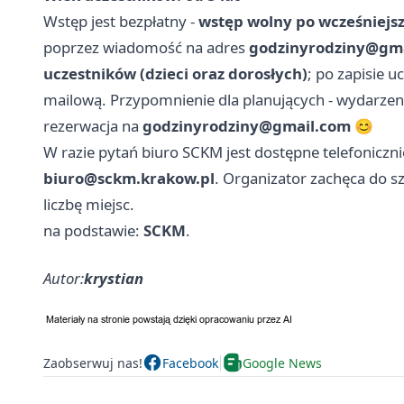
Wstęp jest bezpłatny -
wstęp wolny po wcześniejsz
poprzez wiadomość na adres
godzinyrodziny@gm
uczestników (dzieci oraz dorosłych)
; po zapisie 
mailową. Przypomnienie dla planujących - wydarzenie
rezerwacja na
godzinyrodziny@gmail.com
😊
W razie pytań biuro SCKM jest dostępne telefoniczni
biuro@sckm.krakow.pl
. Organizator zachęca do s
liczbę miejsc.
na podstawie:
SCKM
.
Autor:
krystian
Zaobserwuj nas!
Facebook
Google News