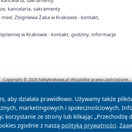
, kancelaria, sakramenty
ze, kancelaria, sakramenty
 med. Zbigniewa Żaka w Krakowie - kontakt,
ęziennej w Krakowie - kontakt, godziny, informacje
Copyright © 2026 faktykrakowa.pl Wszystkie prawa zastrzeżone.
es, aby działała prawidłowo. Używamy także plik
News
Autorzy
Polityka Prywatności
Polityka Cookie
cznych, marketingowych i społecznościowych. Inf
 korzystanie ze strony lub klikając „Przechodzę 
ookies zgodnie z naszą
polityką prywatności
.
Zaaw