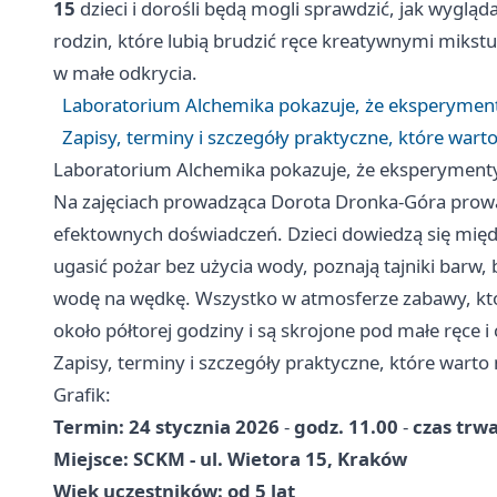
15
dzieci i dorośli będą mogli sprawdzić, jak wyglą
rodzin, które lubią brudzić ręce kreatywnymi mikstur
w małe odkrycia.
Laboratorium Alchemika pokazuje, że eksperymenty
Zapisy, terminy i szczegóły praktyczne, które wart
Laboratorium Alchemika pokazuje, że eksperymenty 
Na zajęciach prowadząca Dorota Dronka-Góra prowa
efektownych doświadczeń. Dzieci dowiedzą się między
ugasić pożar bez użycia wody, poznają tajniki barw,
wodę na wędkę. Wszystko w atmosferze zabawy, któr
około półtorej godziny i są skrojone pod małe ręce 
Zapisy, terminy i szczegóły praktyczne, które warto
Grafik:
Termin: 24 stycznia 2026
-
godz. 11.00
-
czas trw
Miejsce: SCKM - ul. Wietora 15, Kraków
Wiek uczestników: od 5 lat