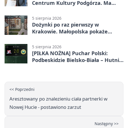
Centrum Kultury Podgórza. Ma
plan na rozwój instytucji
5 sierpnia 2026
Dożynki po raz pierwszy w
Krakowie. Małopolska pokaże
swoje tradycje
5 sierpnia 2026
[PIŁKA NOŻNA] Puchar Polski:
Podbeskidzie Bielsko-Biała – Hutnik
Kraków 2:0. Dwa ciosy po przerwie
w Dankowicach
<< Poprzedni
Aresztowany po znalezieniu ciała partnerki w
Nowej Hucie - postawiono zarzut
Następny >>