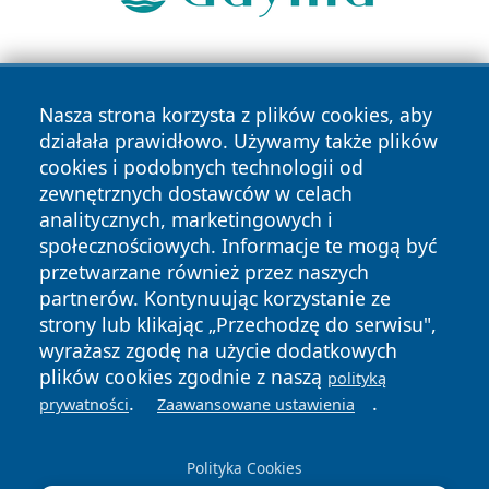
Nasza strona korzysta z plików cookies, aby
działała prawidłowo. Używamy także plików
cookies i podobnych technologii od
zewnętrznych dostawców w celach
Copyright © 2026 faktykrakowa.pl Wszystkie prawa
analitycznych, marketingowych i
zastrzeżone.
społecznościowych. Informacje te mogą być
przetwarzane również przez naszych
partnerów. Kontynuując korzystanie ze
Polityka
Polityka
News
Autorzy
strony lub klikając „Przechodzę do serwisu",
Prywatności
Cookies
wyrażasz zgodę na użycie dodatkowych
plików cookies zgodnie z naszą
polityką
.
.
prywatności
Zaawansowane ustawienia
Polityka Cookies