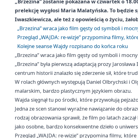
„Brzezina” zostanie pokazana w czwartek o 18.0
prelekcję wygłosi Maria Malatyńska. To będzie 
Iwaszkiewicza, ale też z opowieścią o życiu, żał
„Brzezina” wraca jako film gęsty od symboli i moc
Przegląd „WAJDA: re-wizje” przypomina filmy, któr
Kolejne seanse Wajdy rozpisano do końca roku
„Brzezina” wraca jako film gęsty od symboli i mocn
„Brzezina” była pierwszą adaptacją prozy Jarosława 
centrum historii znalazło się zderzenie sił, które tru
W rolach głównych występują Daniel Olbrychski i Ol
malarskim, bardzo plastycznym językiem obrazu.
Wajda sięgnął tu po środki, które przywołują pejza
Jedna ze scen stanowi wyraźne nawiązanie do obrazu
rodzaj obrazowania sprawił, że film po latach zaczął b
jako osobne, bardzo konsekwentne dzieło o uniwer
Przegląd „WAJDA: re-wizje” przypomina filmy, które