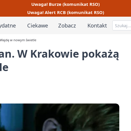
Uwaga! Burze (komunikat RSO)
Uwaga! Alert RCB (komunikat RSO)
ydatne
Ciekawe
Zobacz
Kontakt
 Wajdę w nowym świetle
ran. W Krakowie pokażą
le