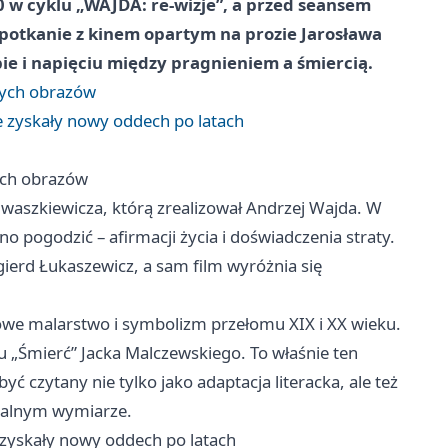
0 w cyklu „WAJDA: re-wizje”, a przed seansem
spotkanie z kinem opartym na prozie Jarosława
obie i napięciu między pragnieniem a śmiercią.
nych obrazów
e zyskały nowy oddech po latach
ych obrazów
Iwaszkiewicza, którą zrealizował Andrzej Wajda. W
dno pogodzić – afirmacji życia i doświadczenia straty.
gierd Łukaszewicz, a sam film wyróżnia się
żowe malarstwo i symbolizm przełomu XIX i XX wieku.
 „Śmierć” Jacka Malczewskiego. To właśnie ten
yć czytany nie tylko jako adaptacja literacka, ale też
salnym wymiarze.
 zyskały nowy oddech po latach