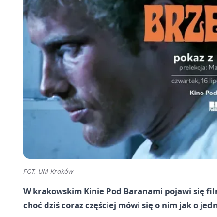
FOT. UM Kraków
W krakowskim Kinie Pod Baranami pojawi się film
choć dziś coraz częściej mówi się o nim jak o je