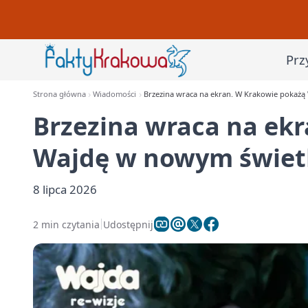
Prz
Strona główna
Wiadomości
Brzezina wraca na ekran. W Krakowie pokażą
Brzezina wraca na ek
Wajdę w nowym świet
8 lipca 2026
2 min czytania
Udostępnij