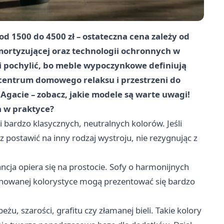
od 1500 do 4500 zł – ostateczna cena zależy od
mortyzującej oraz technologii ochronnych w
mi pochylić, bo meble wypoczynkowe definiują
 centrum domowego relaksu i przestrzeni do
Agacie – zobacz, jakie modele są warte uwagi!
a w praktyce?
i bardzo klasycznych, neutralnych kolorów. Jeśli
sz postawić na inny rodzaj wystroju, nie rezygnując z
ncja opiera się na prostocie. Sofy o harmonijnych
onowanej kolorystyce mogą prezentować się bardzo
żu, szarości, grafitu czy złamanej bieli. Takie kolory