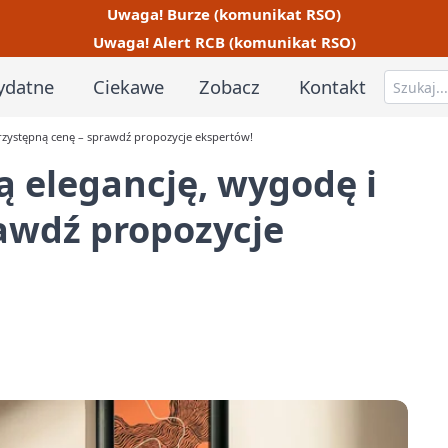
Uwaga! Burze (komunikat RSO)
Uwaga! Alert RCB (komunikat RSO)
ydatne
Ciekawe
Zobacz
Kontakt
 przystępną cenę – sprawdź propozycje ekspertów!
zą elegancję, wygodę i
awdź propozycje