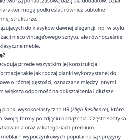
nie tworzą ponadczasową bazę dla dodatków. Dział
 charakter mogą podkreślać również subtelne
mnej strukturze.
iązujących do klasyków dawnej elegancji, np. w stylu
żacji nieco vintage’owego sznytu, ale równocześnie
 klasyczne meble.
ę?
dują przede wszystkim jej konstrukcja i
rmacje takie jak rodzaj pianki wykorzystanej do
tanowe o różnej gęstości, oznaczane między innymi
m większa odporność na odkształcenia i dłuższe
 pianki wysokoelastyczne HR (
High Resilience
), które
do swojej formy po zdjęciu obciążenia. Często spotyka
żytkowania oraz w kategoriach premium.
h meblach wypoczynkowych popularne są sprężyny