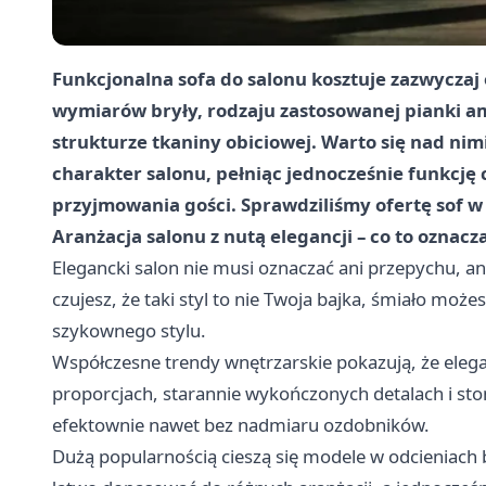
Funkcjonalna sofa do salonu kosztuje zazwyczaj 
wymiarów bryły, rodzaju zastosowanej pianki a
strukturze tkaniny obiciowej. Warto się nad ni
charakter salonu, pełniąc jednocześnie funkcję
przyjmowania gości. Sprawdziliśmy ofertę sof w 
Aranżacja salonu z nutą elegancji – co to oznacz
Elegancki salon nie musi oznaczać ani przepychu, an
czujesz, że taki styl to nie Twoja bajka, śmiało może
szykownego stylu.
Współczesne trendy wnętrzarskie pokazują, że elega
proporcjach, starannie wykończonych detalach i st
efektownie nawet bez nadmiaru ozdobników.
Dużą popularnością cieszą się modele w odcieniach be