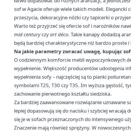
łatwo dopasować do różnych aranżacji, a jednocześ
sof w Agacie
oferuje wiele takich modeli. Elegancki
przeszycia, dekoracyjne nóżki czy tapicerki o przyje
Warto też przyjrzeć się ofercie sof i narożników naw
mid century
czy
art déco
. Takie kanapy dodadzą aran
będą bardziej charakterystyczne niż bardzo proste i
Na jakie parametry zwracać uwagę, kupując sof
O codziennym komforcie mebli wypoczynkowych decy
wypełnienie. Większość producentów udostępnia info
wypełnienia sofy – najczęściej są to pianki poliure
symbolami T25, T30 czy T35. Im wyższa gęstość, ty
zachowanie pierwotnego kształtu siedziska.
Za bardziej zaawansowane rozwiązanie uznawane są
lepiej dopasowują się do nacisku i szybciej wracają 
się je w sofach przeznaczonych do intensywnego u
Znaczenie mają również sprężyny. W nowoczesnyc