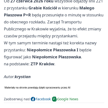
Od
27 czerwca 2026 roku
wszystkie odjazdy linii 221
z przystanku
Grabie Kościół
w kierunku
Małego
Płaszowa P+R
będą przesunięte o minutę w stosunku
do obecnego rozkładu. Zarząd Transportu
Publicznego w Krakowie wyjaśnia, że to efekt zmiany
czasów przejazdu między przystankami.
W tym samym terminie nastąpi też korekta nazwy
przystanku:
Niepołomice Płaszowska I
będzie
figurować jako
Niepołomice Płaszowska
.
na podstawie:
ZTP Kraków
.
Autor:
krystian
Zaobserwuj nas!
Facebook
Google News