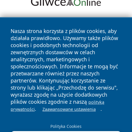
Nasza strona korzysta z plików cookies, aby
działała prawidłowo. Używamy także plików
cookies i podobnych technologii od
zewnętrznych dostawców w celach
Copyright © 2026 faktykrakowa.pl Wszystkie prawa
analitycznych, marketingowych i
zastrzeżone.
społecznościowych. Informacje te mogą być
przetwarzane również przez naszych
partnerów. Kontynuując korzystanie ze
Polityka
Polityka
News
Autorzy
strony lub klikając „Przechodzę do serwisu",
Prywatności
Cookies
wyrażasz zgodę na użycie dodatkowych
plików cookies zgodnie z naszą
polityką
.
.
prywatności
Zaawansowane ustawienia
Polityka Cookies