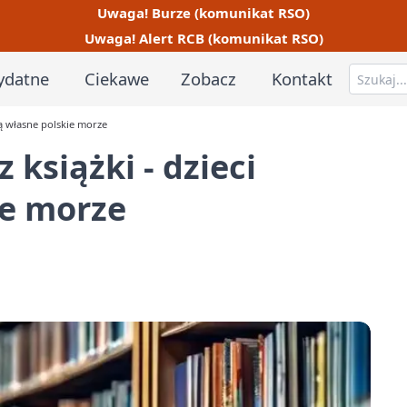
Uwaga! Burze (komunikat RSO)
Uwaga! Alert RCB (komunikat RSO)
ydatne
Ciekawe
Zobacz
Kontakt
ją własne polskie morze
książki - dzieci
ie morze