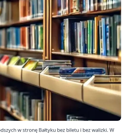
szych w stronę Bałtyku bez biletu i bez walizki. W