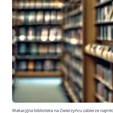
Wakacyjna biblioteka na Zwierzyńcu zabierze najmłod