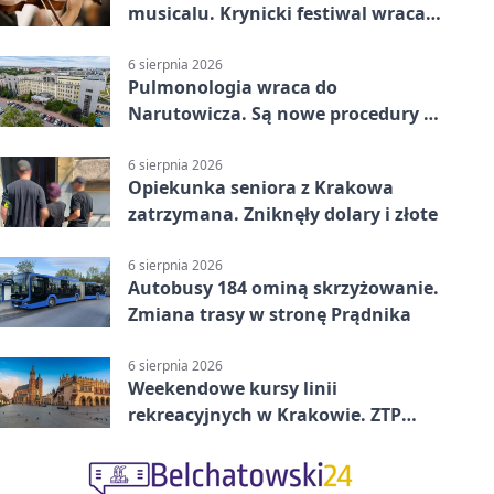
musicalu. Krynicki festiwal wraca z
rozmachem
6 sierpnia 2026
Pulmonologia wraca do
Narutowicza. Są nowe procedury i
15 łóżek
6 sierpnia 2026
Opiekunka seniora z Krakowa
zatrzymana. Zniknęły dolary i złote
6 sierpnia 2026
Autobusy 184 ominą skrzyżowanie.
Zmiana trasy w stronę Prądnika
6 sierpnia 2026
Weekendowe kursy linii
rekreacyjnych w Krakowie. ZTP
wzmacnia ofertę