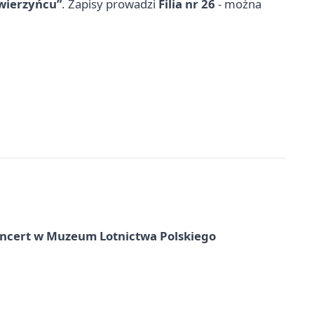
wierzyńcu”
. Zapisy prowadzi
Filia nr 26
- można
oncert w Muzeum Lotnictwa Polskiego