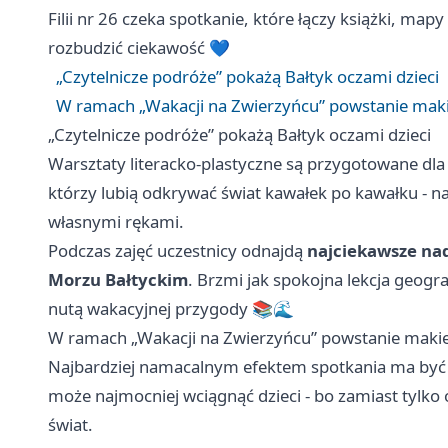
Filii nr 26 czeka spotkanie, które łączy książki, mapy 
rozbudzić ciekawość 💙
„Czytelnicze podróże” pokażą Bałtyk oczami dzieci
W ramach „Wakacji na Zwierzyńcu” powstanie maki
„Czytelnicze podróże” pokażą Bałtyk oczami dzieci
Warsztaty literacko-plastyczne są przygotowane dla
którzy lubią odkrywać świat kawałek po kawałku - n
własnymi rękami.
Podczas zajęć uczestnicy odnajdą
najciekawsze na
Morzu Bałtyckim
. Brzmi jak spokojna lekcja geogra
nutą wakacyjnej przygody 📚🌊
W ramach „Wakacji na Zwierzyńcu” powstanie makie
Najbardziej namacalnym efektem spotkania ma by
może najmocniej wciągnąć dzieci - bo zamiast tylko
świat.