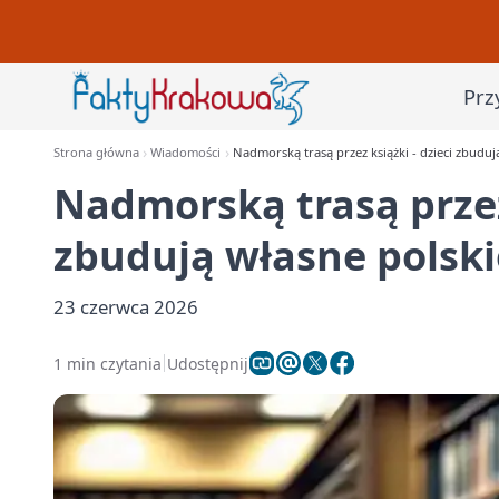
Prz
Strona główna
Wiadomości
Nadmorską trasą przez książki - dzieci zbudu
Nadmorską trasą przez 
zbudują własne polsk
23 czerwca 2026
1 min czytania
Udostępnij