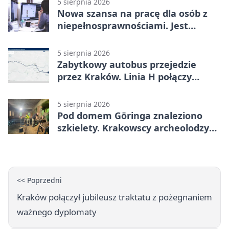
5 sierpnia 2026
Nowa szansa na pracę dla osób z
niepełnosprawnościami. Jest
wsparcie
5 sierpnia 2026
Zabytkowy autobus przejedzie
przez Kraków. Linia H połączy
Płaszów z Olszanicą
5 sierpnia 2026
Pod domem Göringa znaleziono
szkielety. Krakowscy archeolodzy
mają nowe tropy
<< Poprzedni
Kraków połączył jubileusz traktatu z pożegnaniem
ważnego dyplomaty