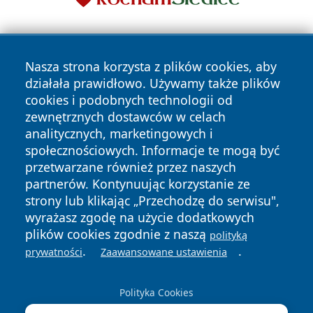
Nasza strona korzysta z plików cookies, aby
działała prawidłowo. Używamy także plików
cookies i podobnych technologii od
zewnętrznych dostawców w celach
Copyright © 2026 faktykrakowa.pl Wszystkie prawa
analitycznych, marketingowych i
zastrzeżone.
społecznościowych. Informacje te mogą być
przetwarzane również przez naszych
partnerów. Kontynuując korzystanie ze
Polityka
Polityka
News
Autorzy
strony lub klikając „Przechodzę do serwisu",
Prywatności
Cookies
wyrażasz zgodę na użycie dodatkowych
plików cookies zgodnie z naszą
polityką
.
.
prywatności
Zaawansowane ustawienia
Polityka Cookies