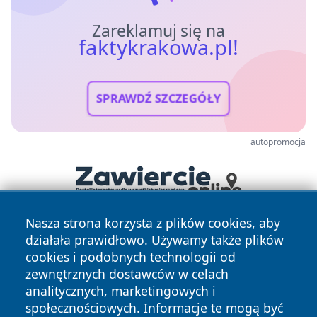
Zareklamuj się na
faktykrakowa.pl!
SPRAWDŹ SZCZEGÓŁY
autopromocja
Nasza strona korzysta z plików cookies, aby
działała prawidłowo. Używamy także plików
cookies i podobnych technologii od
zewnętrznych dostawców w celach
analitycznych, marketingowych i
społecznościowych. Informacje te mogą być
Copyright © 2026 faktykrakowa.pl Wszystkie prawa