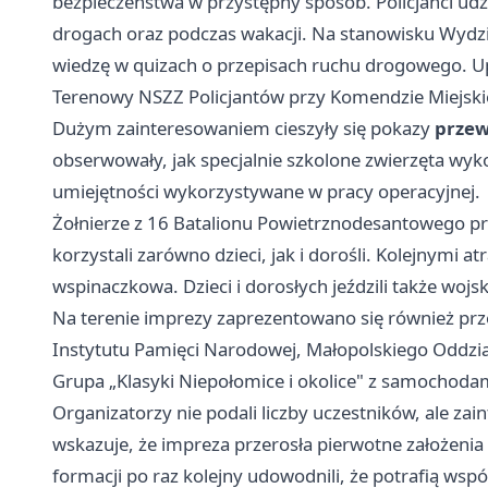
bezpieczeństwa w przystępny sposób. Policjanci udz
drogach oraz podczas wakacji. Na stanowisku Wydz
wiedzę w quizach o przepisach ruchu drogowego. U
Terenowy NSZZ Policjantów przy Komendzie Miejskiej
Dużym zainteresowaniem cieszyły się pokazy
przew
obserwowały, jak specjalnie szkolone zwierzęta wy
umiejętności wykorzystywane w pracy operacyjnej.
Żołnierze z 16 Batalionu Powietrznodesantowego p
korzystali zarówno dzieci, jak i dorośli. Kolejnymi a
wspinaczkowa. Dzieci i dorosłych jeździli także w
Na terenie imprezy zaprezentowano się również prz
Instytutu Pamięci Narodowej, Małopolskiego Oddz
Grupa „Klasyki
Niepołomice
i okolice" z samochodam
Organizatorzy nie podali liczby uczestników, ale za
wskazuje, że impreza przerosła pierwotne założeni
formacji po raz kolejny udowodnili, że potrafią wsp