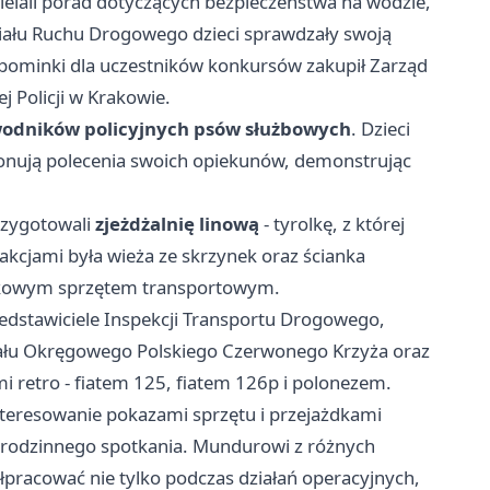
ielali porad dotyczących bezpieczeństwa na wodzie,
iału Ruchu Drogowego dzieci sprawdzały swoją
pominki dla uczestników konkursów zakupił Zarząd
 Policji w Krakowie.
odników policyjnych psów służbowych
. Dzieci
konują polecenia swoich opiekunów, demonstrując
rzygotowali
zjeżdżalnię linową
- tyrolkę, z której
trakcjami była wieża ze skrzynek oraz ścianka
ojskowym sprzętem transportowym.
edstawiciele Inspekcji Transportu Drogowego,
iału Okręgowego Polskiego Czerwonego Krzyża oraz
i retro - fiatem 125, fiatem 126p i polonezem.
interesowanie pokazami sprzętu i przejażdkami
a rodzinnego spotkania. Mundurowi z różnych
ółpracować nie tylko podczas działań operacyjnych,