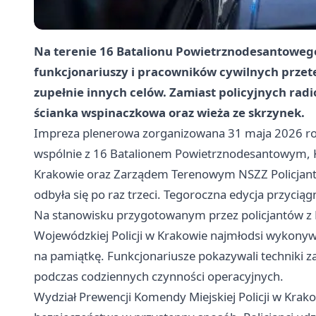
Na terenie 16 Batalionu Powietrznodesantowego 
funkcjonariuszy i pracowników cywilnych przetes
zupełnie innych celów. Zamiast policyjnych radi
ścianka wspinaczkowa oraz wieża ze skrzynek.
Impreza plenerowa zorganizowana 31 maja 2026 rok
wspólnie z 16 Batalionem Powietrznodesantowym, 
Krakowie oraz Zarządem Terenowym NSZZ Policjantó
odbyła się po raz trzeci. Tegoroczna edycja przycią
Na stanowisku przygotowanym przez policjantów z
Wojewódzkiej Policji w Krakowie najmłodsi wykonyw
na pamiątkę. Funkcjonariusze pokazywali techniki z
podczas codziennych czynności operacyjnych.
Wydział Prewencji Komendy Miejskiej Policji w Kra