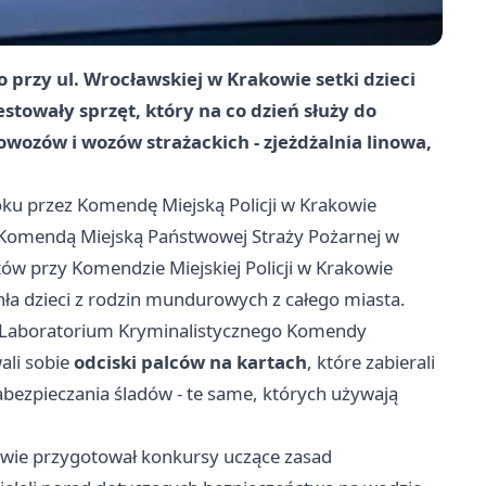
przy ul. Wrocławskiej w Krakowie setki dzieci
towały sprzęt, który na co dzień służy do
owozów i wozów strażackich - zjeżdżalnia linowa,
u przez Komendę Miejską Policji w Krakowie
Komendą Miejską Państwowej Straży Pożarnej w
w przy Komendzie Miejskiej Policji w Krakowie
gnła dzieci z rodzin mundurowych z całego miasta.
 Laboratorium Kryminalistycznego Komendy
ali sobie
odciski palców na kartach
, które zabierali
abezpieczania śladów - te same, których używają
kowie przygotował konkursy uczące zasad