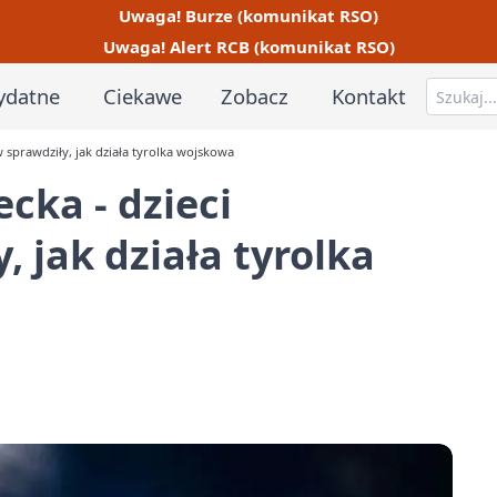
Uwaga! Burze (komunikat RSO)
Uwaga! Alert RCB (komunikat RSO)
ydatne
Ciekawe
Zobacz
Kontakt
 sprawdziły, jak działa tyrolka wojskowa
ka - dzieci
, jak działa tyrolka