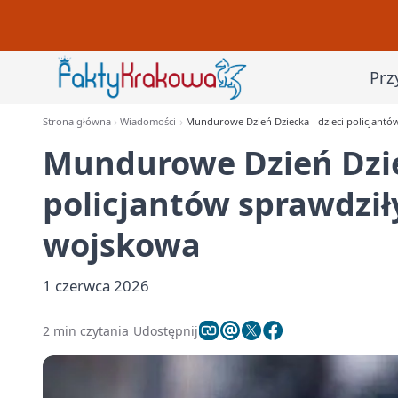
Prz
Strona główna
Wiadomości
Mundurowe Dzień Dziecka - dzieci policjantów
Mundurowe Dzień Dziec
policjantów sprawdziły
wojskowa
1 czerwca 2026
2 min czytania
Udostępnij