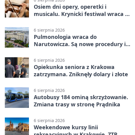
Osiem dni opery, operetki i
musicalu. Krynicki festiwal wraca z
rozmachem
6 sierpnia 2026
Pulmonologia wraca do
Narutowicza. Są nowe procedury i
15 łóżek
6 sierpnia 2026
Opiekunka seniora z Krakowa
zatrzymana. Zniknęły dolary i złote
6 sierpnia 2026
Autobusy 184 ominą skrzyżowanie.
Zmiana trasy w stronę Prądnika
6 sierpnia 2026
Weekendowe kursy linii
rekreacyjnych w Krakowie. ZTP