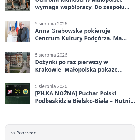
wymaga współpracy. Do zespołu
dołączają trzy osoby
5 sierpnia 2026
Anna Grabowska pokieruje
Centrum Kultury Podgórza. Ma
plan na rozwój instytucji
5 sierpnia 2026
Dożynki po raz pierwszy w
Krakowie. Małopolska pokaże
swoje tradycje
5 sierpnia 2026
[PIŁKA NOŻNA] Puchar Polski:
Podbeskidzie Bielsko-Biała – Hutnik
Kraków 2:0. Dwa ciosy po przerwie
w Dankowicach
<< Poprzedni