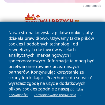
autopromocja
Nasza strona korzysta z plików cookies, aby
działała prawidłowo. Używamy także plików
cookies i podobnych technologii od
zewnętrznych dostawców w celach
analitycznych, marketingowych i
społecznościowych. Informacje te mogą być
Copyright © 2026 faktykrakowa.pl Wszystkie prawa
przetwarzane również przez naszych
zastrzeżone.
partnerów. Kontynuując korzystanie ze
strony lub klikając „Przechodzę do serwisu",
wyrażasz zgodę na użycie dodatkowych
Polityka
Polityka
News
Autorzy
plików cookies zgodnie z naszą
Prywatności
Cookies
polityką
.
.
prywatności
Zaawansowane ustawienia