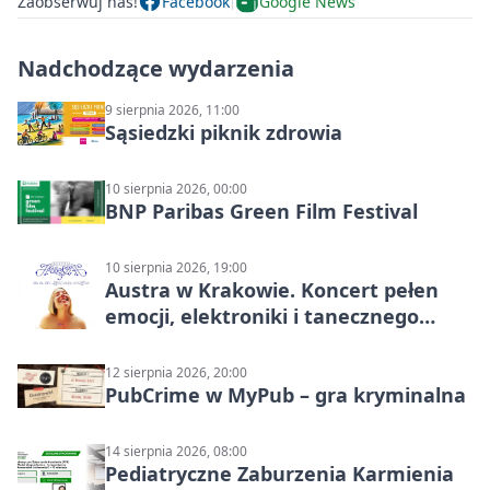
Zaobserwuj nas!
Facebook
Google News
Nadchodzące wydarzenia
9 sierpnia 2026, 11:00
Sąsiedzki piknik zdrowia
10 sierpnia 2026, 00:00
BNP Paribas Green Film Festival
10 sierpnia 2026, 19:00
Austra w Krakowie. Koncert pełen
emocji, elektroniki i tanecznego
katharsis
12 sierpnia 2026, 20:00
PubCrime w MyPub – gra kryminalna
14 sierpnia 2026, 08:00
Pediatryczne Zaburzenia Karmienia