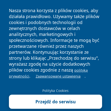
Nasza strona korzysta z plików cookies, aby
działała prawidłowo. Używamy także plików
cookies i podobnych technologii od
zewnętrznych dostawców w celach
analitycznych, marketingowych i
społecznościowych. Informacje te mogą być
Copyright © 2026 faktykrakowa.pl Wszystkie prawa
przetwarzane również przez naszych
zastrzeżone.
partnerów. Kontynuując korzystanie ze
strony lub klikając „Przechodzę do serwisu",
wyrażasz zgodę na użycie dodatkowych
Polityka
Polityka
News
Autorzy
plików cookies zgodnie z naszą
polityką
Prywatności
Cookies
.
.
prywatności
Zaawansowane ustawienia
Polityka Cookies
Przejdź do serwisu