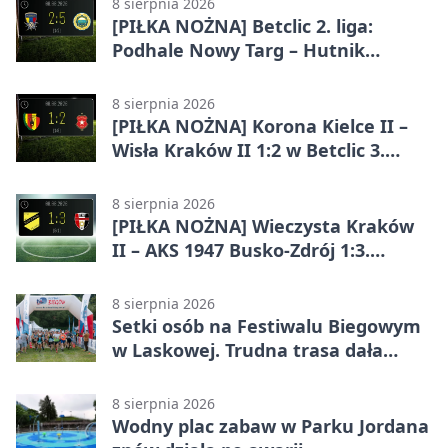
8 sierpnia 2026
[PIŁKA NOŻNA] Betclic 2. liga:
Podhale Nowy Targ – Hutnik
Kraków 2:5. Krakowianie z
efektownym zwycięstwem
8 sierpnia 2026
[PIŁKA NOŻNA] Korona Kielce II –
Wisła Kraków II 1:2 w Betclic 3.
Lidze Grupa 4 (Grupa IV). Wisła
odwróciła losy meczu
8 sierpnia 2026
[PIŁKA NOŻNA] Wieczysta Kraków
II – AKS 1947 Busko-Zdrój 1:3.
Goście zabrali punkty w Betclic 3.
Liga Grupa 4 (Grupa IV)
8 sierpnia 2026
Setki osób na Festiwalu Biegowym
w Laskowej. Trudna trasa dała
zawodnikom w kość
8 sierpnia 2026
Wodny plac zabaw w Parku Jordana