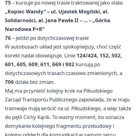
75
– kursuje po nowej trasie traktowanej jako stała:
„Kopiec Wandy” – ul. Ujastek Mogilski, al.
Solidarności, al. Jana Pawła II – … – „Górka
Narodowa P+R”
76
– jeździ po dotychczasowej trasie
W autobusach układ jest spokojniejszy, choć część
korekt nadal obowiązuje. Linie
124/424, 152, 502,
601, 605, 609, 611, 669 i 902
kursują po
dotychczasowych trasach czasowo zmienionych, a
706
działa bez zmian.
Maj ma przynieść kolejny krok na Piłsudskiego
Zarząd Transportu Publicznego zapowiada, że w maju
tramwaje mają wrócić na ul. Piłsudskiego, a więc także
do pętli Cichy Kącik. To ważny moment, bo oznacza
domykanie kolejnego fragmentu przebudowy i
kolejny oddech dla komunikacji w samym sercu