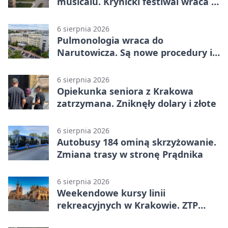
musicalu. Krynicki festiwal wraca z
rozmachem
6 sierpnia 2026
Pulmonologia wraca do
Narutowicza. Są nowe procedury i
15 łóżek
6 sierpnia 2026
Opiekunka seniora z Krakowa
zatrzymana. Zniknęły dolary i złote
6 sierpnia 2026
Autobusy 184 ominą skrzyżowanie.
Zmiana trasy w stronę Prądnika
6 sierpnia 2026
Weekendowe kursy linii
rekreacyjnych w Krakowie. ZTP
wzmacnia ofertę