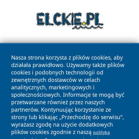
Nasza strona korzysta z plików cookies, aby
działała prawidłowo. Używamy także plików
cookies i podobnych technologii od
zewnętrznych dostawców w celach
Copyright © 2026 faktykrakowa.pl Wszystkie prawa
analitycznych, marketingowych i
zastrzeżone.
społecznościowych. Informacje te mogą być
przetwarzane również przez naszych
partnerów. Kontynuując korzystanie ze
Polityka
Polityka
News
Autorzy
strony lub klikając „Przechodzę do serwisu",
Prywatności
Cookies
wyrażasz zgodę na użycie dodatkowych
plików cookies zgodnie z naszą
polityką