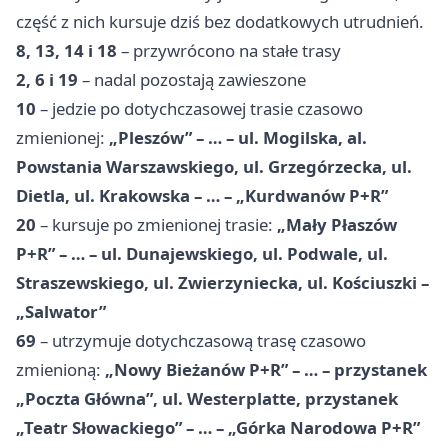
część z nich kursuje dziś bez dodatkowych utrudnień.
8, 13, 14 i 18
– przywrócono na stałe trasy
2, 6 i 19
– nadal pozostają zawieszone
10
– jedzie po dotychczasowej trasie czasowo
zmienionej:
„Pleszów” – … – ul. Mogilska, al.
Powstania Warszawskiego, ul. Grzegórzecka, ul.
Dietla, ul. Krakowska – … – „Kurdwanów P+R”
20
– kursuje po zmienionej trasie:
„Mały Płaszów
P+R” – … – ul. Dunajewskiego, ul. Podwale, ul.
Straszewskiego, ul. Zwierzyniecka, ul. Kościuszki –
„Salwator”
69
– utrzymuje dotychczasową trasę czasowo
zmienioną:
„Nowy Bieżanów P+R” – … – przystanek
„Poczta Główna”, ul. Westerplatte, przystanek
„Teatr Słowackiego” – … – „Górka Narodowa P+R”