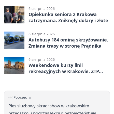
15 łóżek
6 sierpnia 2026
Opiekunka seniora z Krakowa
zatrzymana. Zniknęły dolary i złote
6 sierpnia 2026
Autobusy 184 ominą skrzyżowanie.
Zmiana trasy w stronę Prądnika
6 sierpnia 2026
Weekendowe kursy linii
rekreacyjnych w Krakowie. ZTP
wzmacnia ofertę
<< Poprzedni
Pies służbowy skradł show w krakowskim
przedszkolu podczas lekcji o bezpieczeństwie