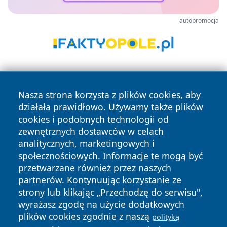
autopromocja
Nasza strona korzysta z plików cookies, aby
działała prawidłowo. Używamy także plików
cookies i podobnych technologii od
zewnętrznych dostawców w celach
Copyright © 2026 faktykrakowa.pl Wszystkie prawa
analitycznych, marketingowych i
zastrzeżone.
społecznościowych. Informacje te mogą być
przetwarzane również przez naszych
partnerów. Kontynuując korzystanie ze
Polityka
Polityka
News
Autorzy
strony lub klikając „Przechodzę do serwisu",
Prywatności
Cookies
wyrażasz zgodę na użycie dodatkowych
plików cookies zgodnie z naszą
polityką