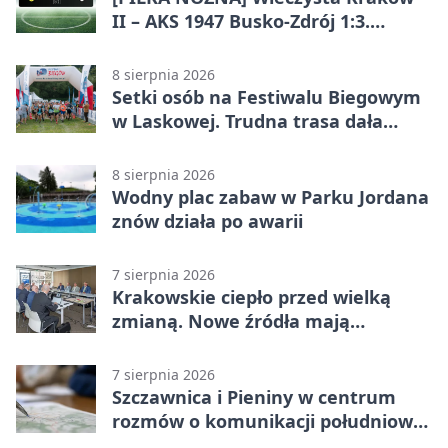
II – AKS 1947 Busko-Zdrój 1:3.
Goście zabrali punkty w Betclic 3.
Liga Grupa 4 (Grupa IV)
8 sierpnia 2026
Setki osób na Festiwalu Biegowym
w Laskowej. Trudna trasa dała
zawodnikom w kość
8 sierpnia 2026
Wodny plac zabaw w Parku Jordana
znów działa po awarii
7 sierpnia 2026
Krakowskie ciepło przed wielką
zmianą. Nowe źródła mają
ustabilizować ceny
7 sierpnia 2026
Szczawnica i Pieniny w centrum
rozmów o komunikacji południowej
Małopolski