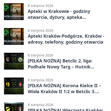
8 sierpnia 2026
Apteki w Krakowie - godziny
otwarcia, dyżury, apteka
całodobowa
8 sierpnia 2026
Apteki Kraków-Podgórze, Kraków -
adresy, telefony, godziny otwarcia
8 sierpnia 2026
[PIŁKA NOŻNA] Betclic 2. liga:
Podhale Nowy Targ – Hutnik
Kraków 2:5. Krakowianie z
efektownym zwycięstwem
8 sierpnia 2026
[PIŁKA NOŻNA] Korona Kielce II –
Wisła Kraków II 1:2 w Betclic 3.
Lidze Grupa 4 (Grupa IV). Wisła
odwróciła losy meczu
8 sierpnia 2026
[PIŁKA NOŻNA] Wieczysta Kraków