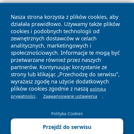
Nasza strona korzysta z plików cookies, aby
działała prawidłowo. Używamy także plików
cookies i podobnych technologii od
zewnętrznych dostawców w celach
Copyright © 2026 faktykrakowa.pl Wszystkie prawa
analitycznych, marketingowych i
zastrzeżone.
społecznościowych. Informacje te mogą być
przetwarzane również przez naszych
partnerów. Kontynuując korzystanie ze
Polityka
Polityka
News
Autorzy
strony lub klikając „Przechodzę do serwisu",
Prywatności
Cookies
wyrażasz zgodę na użycie dodatkowych
plików cookies zgodnie z naszą
polityką
.
.
prywatności
Zaawansowane ustawienia
Polityka Cookies
Przejdź do serwisu