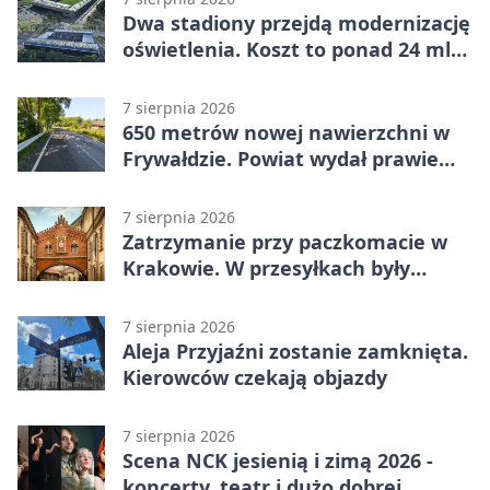
Dwa stadiony przejdą modernizację
oświetlenia. Koszt to ponad 24 mln
zł
7 sierpnia 2026
650 metrów nowej nawierzchni w
Frywałdzie. Powiat wydał prawie
346 tys. zł
7 sierpnia 2026
Zatrzymanie przy paczkomacie w
Krakowie. W przesyłkach były
narkotyki
7 sierpnia 2026
Aleja Przyjaźni zostanie zamknięta.
Kierowców czekają objazdy
7 sierpnia 2026
Scena NCK jesienią i zimą 2026 -
koncerty, teatr i dużo dobrej