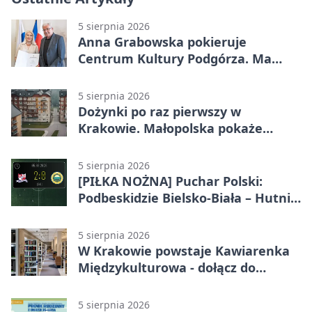
5 sierpnia 2026
Anna Grabowska pokieruje
Centrum Kultury Podgórza. Ma
plan na rozwój instytucji
5 sierpnia 2026
Dożynki po raz pierwszy w
Krakowie. Małopolska pokaże
swoje tradycje
5 sierpnia 2026
[PIŁKA NOŻNA] Puchar Polski:
Podbeskidzie Bielsko-Biała – Hutnik
Kraków 2:0. Dwa ciosy po przerwie
w Dankowicach
5 sierpnia 2026
W Krakowie powstaje Kawiarenka
Międzykulturowa - dołącz do
SPÓJNI
5 sierpnia 2026