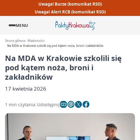
Uwaga! Burze (komunikat RSO)
Uwaga! Alert RCB (komunikat RSO)
MENU
Strona główna
Wiadomości
Na MDA w Krakowie szkolili się pod kątem noża, broni i zakładników
Na MDA w Krakowie szkolili się
pod kątem noża, broni i
zakładników
17 kwietnia 2026
1 min czytania
Udostępnij