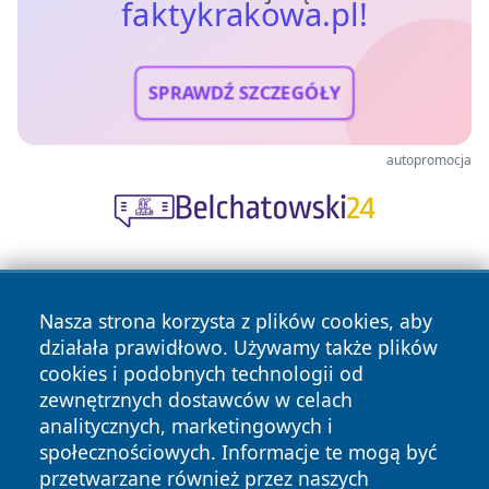
faktykrakowa.pl!
SPRAWDŹ SZCZEGÓŁY
autopromocja
Nasza strona korzysta z plików cookies, aby
działała prawidłowo. Używamy także plików
cookies i podobnych technologii od
zewnętrznych dostawców w celach
Copyright © 2026 faktykrakowa.pl Wszystkie prawa
analitycznych, marketingowych i
zastrzeżone.
społecznościowych. Informacje te mogą być
przetwarzane również przez naszych