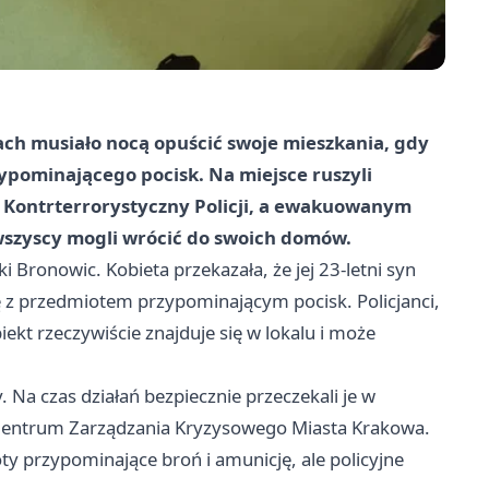
ch musiało nocą opuścić swoje mieszkania, gdy
zypominającego pocisk. Na miejsce ruszyli
 Kontrterrorystyczny Policji, a ewakuowanym
wszyscy mogli wrócić do swoich domów.
 Bronowic. Kobieta przekazała, że jej 23-letni syn
kę z przedmiotem przypominającym pocisk. Policjanci,
obiekt rzeczywiście znajduje się w lokalu i może
Na czas działań bezpiecznie przeczekali je w
 Centrum Zarządzania Kryzysowego Miasta Krakowa.
y przypominające broń i amunicję, ale policyjne