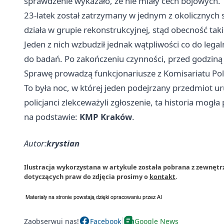
sprawdzenie wykazało, że nie miały cech bojowych.
23-latek został zatrzymany w jednym z okolicznych sk
działa w grupie rekonstrukcyjnej, stąd obecność tak
Jeden z nich wzbudził jednak wątpliwości co do legal
do badań. Po zakończeniu czynności, przed godziną
Sprawę prowadzą funkcjonariusze z Komisariatu Poli
To była noc, w której jeden podejrzany przedmiot u
policjanci zlekceważyli zgłoszenie, ta historia mogła
na podstawie:
KMP Kraków
.
Autor:
krystian
Ilustracja wykorzystana w artykule została pobrana z zewnęt
dotyczących praw do zdjęcia prosimy o
kontakt
.
Zaobserwuj nas!
Facebook
Google News