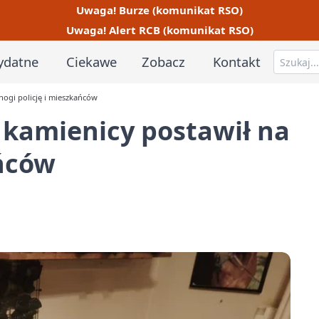
Uwaga! Burze (komunikat RSO)
Uwaga! Alert RCB (komunikat RSO)
ydatne
Ciekawe
Zobacz
Kontakt
nogi policję i mieszkańców
 kamienicy postawił na
ańców