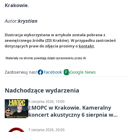
Krakowie
.
Autor:
krystian
Ilustracja wykorzystana w artykule została pobrana z
zewnętrznego źródła (ZIS Kraków). W przypadku zastrzeżeń
dotyczących praw do zdjęcia prosimy o
kontakt
.
Zaobserwuj nas!
Facebook
Google News
Nadchodzące wydarzenia
6 sierpnia 2026, 19:00
J:МОРС w Krakowie. Kameralny
koncert akustyczny 6 sierpnia w
Stakkato • Art Space
7 sierpnia 2026, 20:00