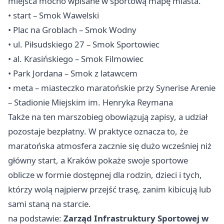
miejsca mocno wpisane w sportową mapę miasta.
• start – Smok Wawelski
• Plac na Groblach – Smok Wodny
• ul. Piłsudskiego 27 – Smok Sportowiec
• al. Krasińskiego – Smok Filmowiec
• Park Jordana – Smok z latawcem
• meta – miasteczko maratońskie przy Synerise Arenie
– Stadionie Miejskim im. Henryka Reymana
Także na ten marszobieg obowiązują zapisy, a udział
pozostaje bezpłatny. W praktyce oznacza to, że
maratońska atmosfera zacznie się dużo wcześniej niż
główny start, a Kraków pokaże swoje sportowe
oblicze w formie dostępnej dla rodzin, dzieci i tych,
którzy wolą najpierw przejść trasę, zanim kibicują lub
sami staną na starcie.
na podstawie:
Zarząd Infrastruktury Sportowej w