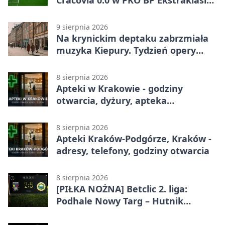
Krakowianie wracają z jednym
punktem
9 sierpnia 2026
Na krynickim deptaku zabrzmiała
muzyka Kiepury. Tydzień opery
przed publicznością
8 sierpnia 2026
Apteki w Krakowie - godziny
otwarcia, dyżury, apteka
całodobowa
8 sierpnia 2026
Apteki Kraków-Podgórze, Kraków -
adresy, telefony, godziny otwarcia
8 sierpnia 2026
[PIŁKA NOŻNA] Betclic 2. liga:
Podhale Nowy Targ – Hutnik
Kraków 2:5. Krakowianie z
efektownym zwycięstwem