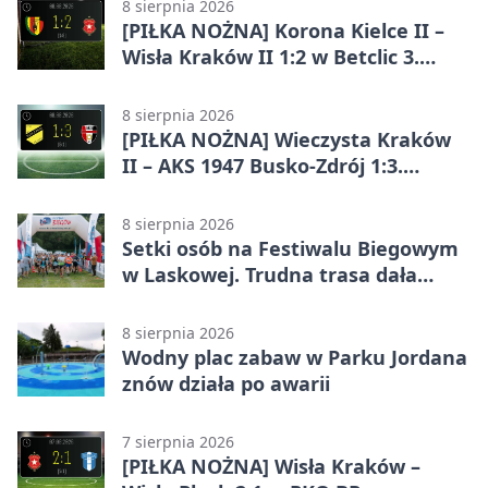
8 sierpnia 2026
[PIŁKA NOŻNA] Korona Kielce II –
Wisła Kraków II 1:2 w Betclic 3.
Lidze Grupa 4 (Grupa IV). Wisła
odwróciła losy meczu
8 sierpnia 2026
[PIŁKA NOŻNA] Wieczysta Kraków
II – AKS 1947 Busko-Zdrój 1:3.
Goście zabrali punkty w Betclic 3.
Liga Grupa 4 (Grupa IV)
8 sierpnia 2026
Setki osób na Festiwalu Biegowym
w Laskowej. Trudna trasa dała
zawodnikom w kość
8 sierpnia 2026
Wodny plac zabaw w Parku Jordana
znów działa po awarii
7 sierpnia 2026
[PIŁKA NOŻNA] Wisła Kraków –