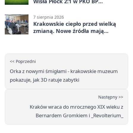
Wisła Płock 2:1 w PKO BP
Ekstraklasie. Krakowianie z
ważnymi punktami
7 sierpnia 2026
Krakowskie ciepło przed wielką
zmianą. Nowe źródła mają
ustabilizować ceny
<< Poprzedni
Orka z nowymi śmigłami - krakowskie muzeum
pokazuje, jak 3D ratuje zabytki
Następny >>
Kraków wraca do mrocznego XIX wieku z
Bernardem Gromkiem i _Revolterium_