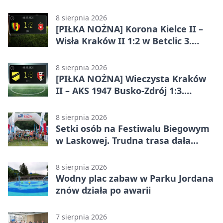
Kraków 2:5. Krakowianie z
efektownym zwycięstwem
8 sierpnia 2026
[PIŁKA NOŻNA] Korona Kielce II –
Wisła Kraków II 1:2 w Betclic 3.
Lidze Grupa 4 (Grupa IV). Wisła
odwróciła losy meczu
8 sierpnia 2026
[PIŁKA NOŻNA] Wieczysta Kraków
II – AKS 1947 Busko-Zdrój 1:3.
Goście zabrali punkty w Betclic 3.
Liga Grupa 4 (Grupa IV)
8 sierpnia 2026
Setki osób na Festiwalu Biegowym
w Laskowej. Trudna trasa dała
zawodnikom w kość
8 sierpnia 2026
Wodny plac zabaw w Parku Jordana
znów działa po awarii
7 sierpnia 2026