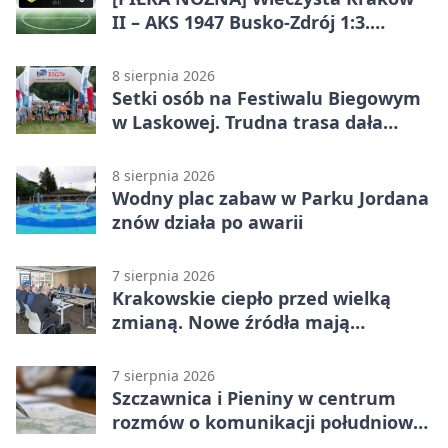
II – AKS 1947 Busko-Zdrój 1:3.
Goście zabrali punkty w Betclic 3.
Liga Grupa 4 (Grupa IV)
8 sierpnia 2026
Setki osób na Festiwalu Biegowym
w Laskowej. Trudna trasa dała
zawodnikom w kość
8 sierpnia 2026
Wodny plac zabaw w Parku Jordana
znów działa po awarii
7 sierpnia 2026
Krakowskie ciepło przed wielką
zmianą. Nowe źródła mają
ustabilizować ceny
7 sierpnia 2026
Szczawnica i Pieniny w centrum
rozmów o komunikacji południowej
Małopolski