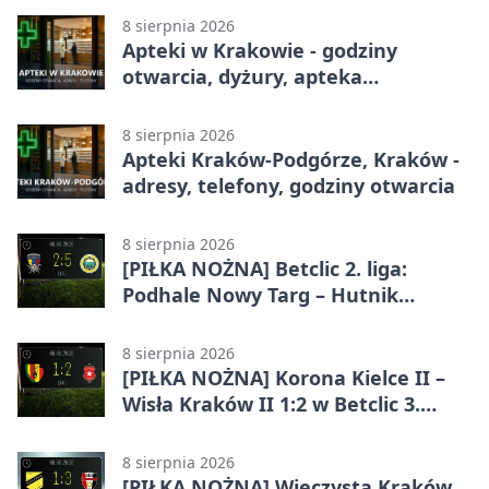
8 sierpnia 2026
Apteki w Krakowie - godziny
otwarcia, dyżury, apteka
całodobowa
8 sierpnia 2026
Apteki Kraków-Podgórze, Kraków -
adresy, telefony, godziny otwarcia
8 sierpnia 2026
[PIŁKA NOŻNA] Betclic 2. liga:
Podhale Nowy Targ – Hutnik
Kraków 2:5. Krakowianie z
efektownym zwycięstwem
8 sierpnia 2026
[PIŁKA NOŻNA] Korona Kielce II –
Wisła Kraków II 1:2 w Betclic 3.
Lidze Grupa 4 (Grupa IV). Wisła
odwróciła losy meczu
8 sierpnia 2026
[PIŁKA NOŻNA] Wieczysta Kraków