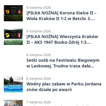
Kraków 2:5. Krakowianie z
efektownym zwycięstwem
8 sierpnia 2026
[PIŁKA NOŻNA] Korona Kielce II –
Wisła Kraków II 1:2 w Betclic 3.
Lidze Grupa 4 (Grupa IV). Wisła
odwróciła losy meczu
8 sierpnia 2026
[PIŁKA NOŻNA] Wieczysta Kraków
II – AKS 1947 Busko-Zdrój 1:3.
Goście zabrali punkty w Betclic 3.
Liga Grupa 4 (Grupa IV)
8 sierpnia 2026
Setki osób na Festiwalu Biegowym
w Laskowej. Trudna trasa dała
zawodnikom w kość
8 sierpnia 2026
Wodny plac zabaw w Parku Jordana
znów działa po awarii
7 sierpnia 2026