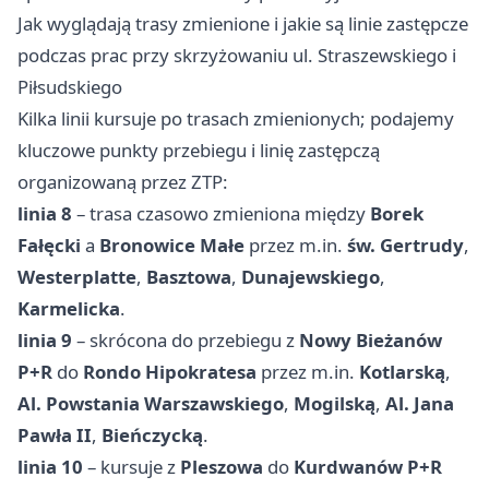
Jak wyglądają trasy zmienione i jakie są linie zastępcze
podczas prac przy skrzyżowaniu ul. Straszewskiego i
Piłsudskiego
Kilka linii kursuje po trasach zmienionych; podajemy
kluczowe punkty przebiegu i linię zastępczą
organizowaną przez ZTP:
linia 8
– trasa czasowo zmieniona między
Borek
Fałęcki
a
Bronowice Małe
przez m.in.
św. Gertrudy
,
Westerplatte
,
Basztowa
,
Dunajewskiego
,
Karmelicka
.
linia 9
– skrócona do przebiegu z
Nowy Bieżanów
P+R
do
Rondo Hipokratesa
przez m.in.
Kotlarską
,
Al. Powstania Warszawskiego
,
Mogilską
,
Al. Jana
Pawła II
,
Bieńczycką
.
linia 10
– kursuje z
Pleszowa
do
Kurdwanów P+R