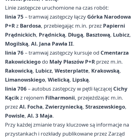
Linie zastępcze uruchomione na czas robót:
linia 75
– tramwaj zastępczy łączy
Górka Narodowa
P+R
z
Bardosa
, przebiegając m.in. przez
Papierni
Prądnickich
,
Prądnicką
,
Długą
,
Basztową
,
Lubicz
,
Mogilską
,
Al. Jana Pawła II
.
linia 76
– tramwaj zastępczy kursuje od
Cmentarza
Rakowickiego
do
Mały Płaszów P+R
przez m.in.
Rakowicką
,
Lubicz
,
Westerplatte
,
Krakowską
,
Limanowskiego
,
Wielicką
,
Lipską
.
linia 706
– autobus zastępczy w pętli łączącej
Cichy
Kącik
z rejonem
Filharmonii
, przejeżdżając m.in.
przez
Al. Focha
,
Zwierzyniecką
,
Straszewskiego
,
Powisle
,
Al. 3 Maja
.
Przy każdej zmianie trasy kluczowe są informacje na
przystankach i rozkłady publikowane przez Zarząd