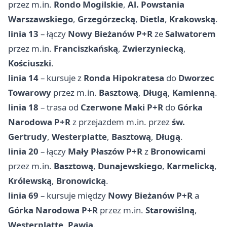
przez m.in.
Rondo Mogilskie
,
Al. Powstania
Warszawskiego
,
Grzegórzecką
,
Dietla
,
Krakowską
.
linia 13
– łączy
Nowy Bieżanów P+R
ze
Salwatorem
przez m.in.
Franciszkańską
,
Zwierzyniecką
,
Kościuszki
.
linia 14
– kursuje z
Ronda Hipokratesa
do
Dworzec
Towarowy
przez m.in.
Basztową
,
Długą
,
Kamienną
.
linia 18
– trasa od
Czerwone Maki P+R
do
Górka
Narodowa P+R
z przejazdem m.in. przez
św.
Gertrudy
,
Westerplatte
,
Basztową
,
Długą
.
linia 20
– łączy
Mały Płaszów P+R
z
Bronowicami
przez m.in.
Basztową
,
Dunajewskiego
,
Karmelicką
,
Królewską
,
Bronowicką
.
linia 69
– kursuje między
Nowy Bieżanów P+R
a
Górka Narodowa P+R
przez m.in.
Starowiślną
,
Westerplatte
,
Pawią
.