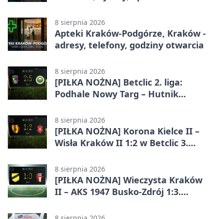
całodobowa
8 sierpnia 2026
Apteki Kraków-Podgórze, Kraków -
adresy, telefony, godziny otwarcia
8 sierpnia 2026
[PIŁKA NOŻNA] Betclic 2. liga:
Podhale Nowy Targ – Hutnik
Kraków 2:5. Krakowianie z
efektownym zwycięstwem
8 sierpnia 2026
[PIŁKA NOŻNA] Korona Kielce II –
Wisła Kraków II 1:2 w Betclic 3.
Lidze Grupa 4 (Grupa IV). Wisła
odwróciła losy meczu
8 sierpnia 2026
[PIŁKA NOŻNA] Wieczysta Kraków
II – AKS 1947 Busko-Zdrój 1:3.
Goście zabrali punkty w Betclic 3.
Liga Grupa 4 (Grupa IV)
8 sierpnia 2026