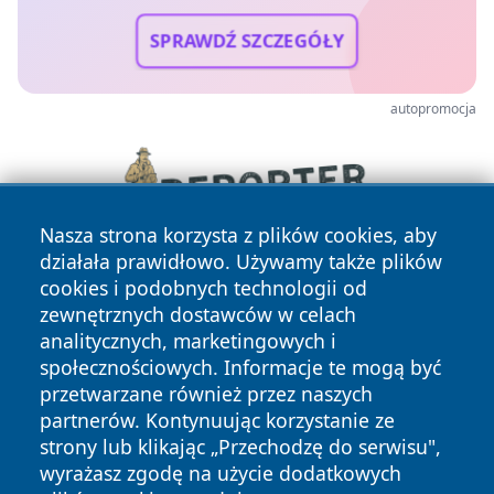
SPRAWDŹ SZCZEGÓŁY
autopromocja
Nasza strona korzysta z plików cookies, aby
działała prawidłowo. Używamy także plików
cookies i podobnych technologii od
zewnętrznych dostawców w celach
analitycznych, marketingowych i
społecznościowych. Informacje te mogą być
przetwarzane również przez naszych
partnerów. Kontynuując korzystanie ze
Copyright © 2026 faktykrakowa.pl Wszystkie prawa
zastrzeżone.
strony lub klikając „Przechodzę do serwisu",
wyrażasz zgodę na użycie dodatkowych