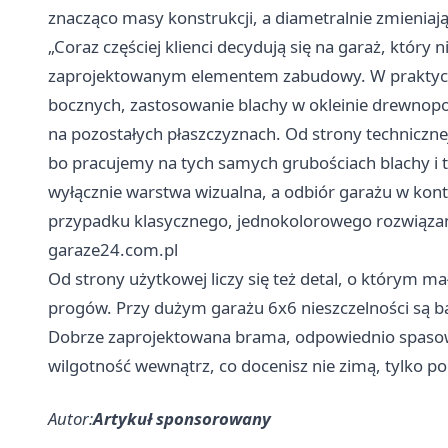
znacząco masy konstrukcji, a diametralnie zmieniają
„Coraz częściej klienci decydują się na garaż, który n
zaprojektowanym elementem zabudowy. W praktyce o
bocznych, zastosowanie blachy w okleinie drewnopod
na pozostałych płaszczyznach. Od strony techniczne
bo pracujemy na tych samych grubościach blachy i 
wyłącznie warstwa wizualna, a odbiór garażu w konte
przypadku klasycznego, jednokolorowego rozwiązania
garaze24.com.pl
Od strony użytkowej liczy się też detal, o którym 
progów. Przy dużym garażu 6x6 nieszczelności są ba
Dobrze zaprojektowana brama, odpowiednio spasowa
wilgotność wewnątrz, co docenisz nie zimą, tylko po
Autor:
Artykuł sponsorowany