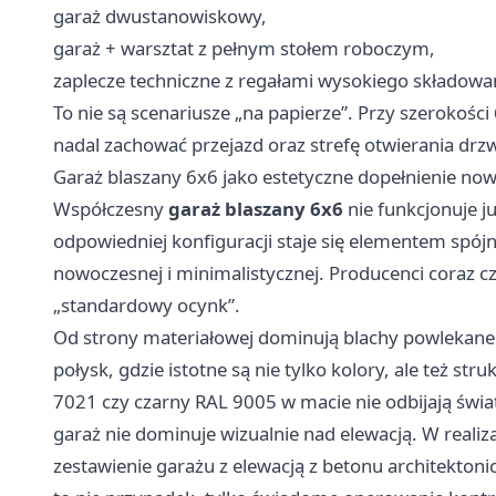
garaż dwustanowiskowy,
garaż + warsztat z pełnym stołem roboczym,
zaplecze techniczne z regałami wysokiego składowan
To nie są scenariusze „na papierze”. Przy szerokośc
nadal zachować przejazd oraz strefę otwierania drzwi
Garaż blaszany 6x6 jako estetyczne dopełnienie now
Współczesny
garaż blaszany 6x6
nie funkcjonuje j
odpowiedniej konfiguracji staje się elementem spój
nowoczesnej i minimalistycznej. Producenci coraz c
„standardowy ocynk”.
Od strony materiałowej dominują blachy powlekane 
połysk, gdzie istotne są nie tylko kolory, ale też st
7021 czy czarny RAL 9005 w macie nie odbijają świa
garaż nie dominuje wizualnie nad elewacją. W reali
zestawienie garażu z elewacją z betonu architektoni