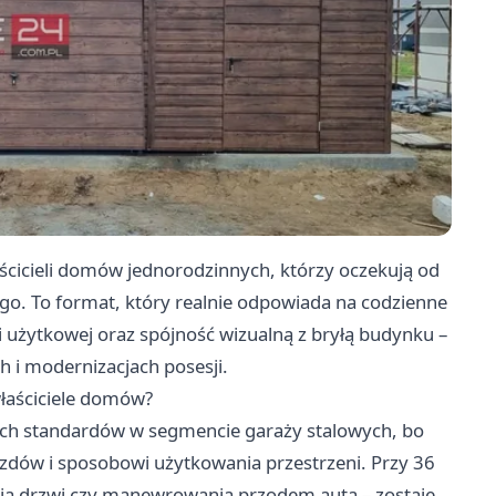
cicieli domów jednorodzinnych, którzy oczekują od
go. To format, który realnie odpowiada na codzienne
 użytkowej oraz spójność wizualną z bryłą budynku –
h i modernizacjach posesji.
właściciele domów?
lnych standardów w segmencie garaży stalowych, bo
dów i sposobowi użytkowania przestrzeni. Przy 36
ania drzwi czy manewrowania przodem auta – zostaje