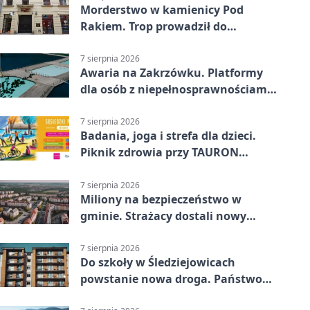
Morderstwo w kamienicy Pod
Rakiem. Trop prowadził do
szanowanej rodziny
7 sierpnia 2026
Awaria na Zakrzówku. Platformy
dla osób z niepełnosprawnościami
wyłączone
7 sierpnia 2026
Badania, joga i strefa dla dzieci.
Piknik zdrowia przy TAURON
Arenie
7 sierpnia 2026
Miliony na bezpieczeństwo w
gminie. Strażacy dostali nowy
sprzęt
7 sierpnia 2026
Do szkoły w Śledziejowicach
powstanie nowa droga. Państwo
dało ponad 1,6 mln zł