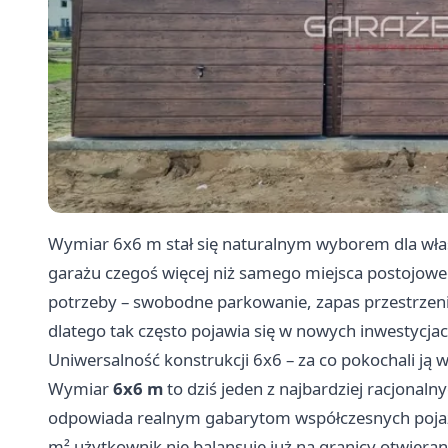
Wymiar 6x6 m stał się naturalnym wyborem dla właś
garażu czegoś więcej niż samego miejsca postojowe
potrzeby – swobodne parkowanie, zapas przestrzeni
dlatego tak często pojawia się w nowych inwestycjac
Uniwersalność konstrukcji 6x6 – za co pokochali ją 
Wymiar
6x6 m
to dziś jeden z najbardziej racjona
odpowiada realnym gabarytom współczesnych pojaz
m² użytkownik nie balansuje już na granicy otwier