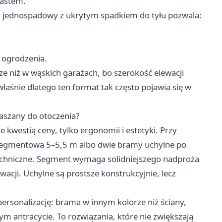
rastem.
h jednospadowy z ukrytym spadkiem do tyłu pozwala:
b ogrodzenia.
ze niż w wąskich garażach, bo szerokość elewacji
właśnie dlatego ten format tak często pojawia się w
aszany do otoczenia?
e kwestią ceny, tylko ergonomii i estetyki. Przy
 segmentowa 5–5,5 m albo dwie bramy uchylne po
echniczne. Segment wymaga solidniejszego nadproża
ewacji. Uchylne są prostsze konstrukcyjnie, lecz
ersonalizację: brama w innym kolorze niż ściany,
ym antracycie. To rozwiązania, które nie zwiększają