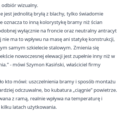
 odbiór wizualny.
ie jest jednolitą bryłą z blachy, tylko świadomie
znacza to inną kolorystykę bramy niż ścian
obnej wyłącznie na froncie oraz neutralny antracyt
j nie ma to wpływu na masę ani statykę konstrukcji,
tym samym szkielecie stalowym. Zmienia się
kście nowoczesnej elewacji jest zupełnie inny niż w
.” - mówi Szymon Kasiński, właściciel firmy
mało kto mówi: uszczelnienia bramy i sposób montażu
rdziej odczuwalne, bo kubatura „ciągnie” powietrze.
na z ramą, realnie wpływa na temperaturę i
 kilku latach użytkowania.