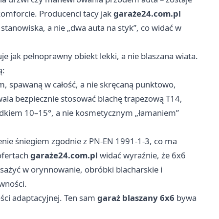
komforcie. Producenci tacy jak
garaże24.com.pl
tanowiska, a nie „dwa auta na styk”, co widać w
je jak pełnoprawny obiekt lekki, a nie blaszana wiata.
ą:
, spawaną w całość, a nie skręcaną punktowo,
ala bezpiecznie stosować blachę trapezową T14,
dkiem 10–15°, a nie kosmetycznym „łamaniem”
enie śniegiem zgodnie z PN-EN 1991-1-3, co ma
 ofertach
garaże24.com.pl
widać wyraźnie, że 6x6
sażyć w orynnowanie, obróbki blacharskie i
ywności.
ści adaptacyjnej. Ten sam
garaż blaszany 6x6
bywa