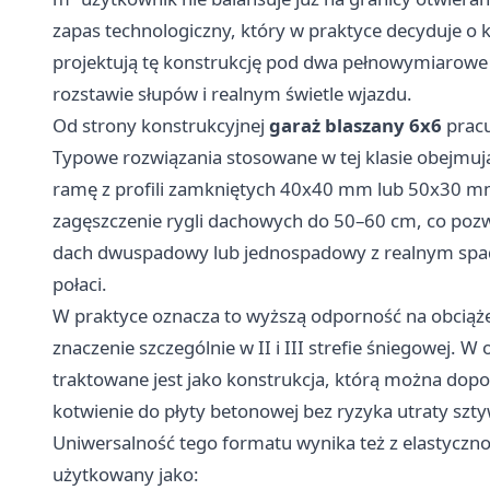
zapas technologiczny, który w praktyce decyduje o 
projektują tę konstrukcję pod dwa pełnowymiarowe s
rozstawie słupów i realnym świetle wjazdu.
Od strony konstrukcyjnej
garaż blaszany 6x6
pracu
Typowe rozwiązania stosowane w tej klasie obejmuj
ramę z profili zamkniętych 40x40 mm lub 50x30 mm
zagęszczenie rygli dachowych do 50–60 cm, co pozw
dach dwuspadowy lub jednospadowy z realnym spa
połaci.
W praktyce oznacza to wyższą odporność na obciąż
znaczenie szczególnie w II i III strefie śniegowej. W
traktowane jest jako konstrukcja, którą można dopo
kotwienie do płyty betonowej bez ryzyka utraty szt
Uniwersalność tego formatu wynika też z elastyczno
użytkowany jako: