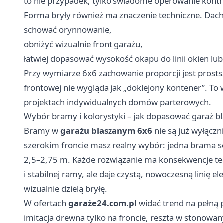
to nie przypadek, tylko świadome operowanie kont
Forma bryły również ma znaczenie techniczne. Dac
schować orynnowanie,
obniżyć wizualnie front garażu,
łatwiej dopasować wysokość okapu do linii okien lu
Przy wymiarze 6x6 zachowanie proporcji jest prosts
frontowej nie wygląda jak „doklejony kontener”. To 
projektach indywidualnych domów parterowych.
Wybór bramy i kolorystyki – jak dopasować garaż bl
Bramy w
garażu blaszanym 6x6
nie są już wyłączni
szerokim froncie masz realny wybór: jedna brama
2,5–2,75 m. Każde rozwiązanie ma konsekwencje t
i stabilnej ramy, ale daje czystą, nowoczesną linię el
wizualnie dzielą bryłę.
W ofertach
garaże24.com.pl
widać trend na pełną p
imitacja drewna tylko na froncie, reszta w stonowan