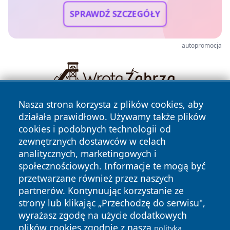
SPRAWDŹ SZCZEGÓŁY
autopromocja
Nasza strona korzysta z plików cookies, aby
działała prawidłowo. Używamy także plików
cookies i podobnych technologii od
zewnętrznych dostawców w celach
analitycznych, marketingowych i
społecznościowych. Informacje te mogą być
Copyright © 2026 faktykrakowa.pl Wszystkie prawa
przetwarzane również przez naszych
zastrzeżone.
partnerów. Kontynuując korzystanie ze
strony lub klikając „Przechodzę do serwisu",
wyrażasz zgodę na użycie dodatkowych
Polityka
Polityka
News
Autorzy
plików cookies zgodnie z naszą
polityką
Prywatności
Cookies