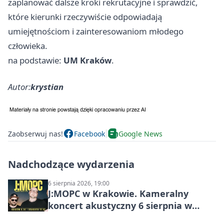
zaplanować dalsze kroki rekrutacyjne i sprawdzić,
które kierunki rzeczywiście odpowiadają
umiejętnościom i zainteresowaniom młodego
człowieka.
na podstawie:
UM Kraków
.
Autor:
krystian
Zaobserwuj nas!
Facebook
Google News
Nadchodzące wydarzenia
6 sierpnia 2026, 19:00
J:МОРС w Krakowie. Kameralny
koncert akustyczny 6 sierpnia w
Stakkato • Art Space