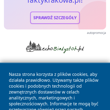
faktykrakowa.pl!
SPRAWDŹ SZCZEGÓŁY
autopromocja
Nasza strona korzysta z plików cookies, aby
działała prawidłowo. Używamy także plików
cookies i podobnych technologii od
zewnętrznych dostawców w celach
Copyright © 2026 faktykrakowa.pl Wszystkie prawa
analitycznych, marketingowych i
zastrzeżone.
społecznościowych. Informacje te mogą być
przetwarzane również przez naszych