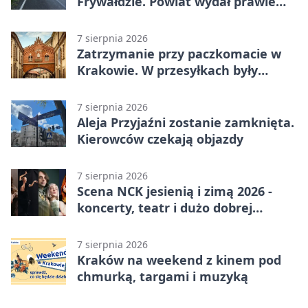
Frywałdzie. Powiat wydał prawie
346 tys. zł
7 sierpnia 2026
Zatrzymanie przy paczkomacie w
Krakowie. W przesyłkach były
narkotyki
7 sierpnia 2026
Aleja Przyjaźni zostanie zamknięta.
Kierowców czekają objazdy
7 sierpnia 2026
Scena NCK jesienią i zimą 2026 -
koncerty, teatr i dużo dobrej
energii
7 sierpnia 2026
Kraków na weekend z kinem pod
chmurką, targami i muzyką