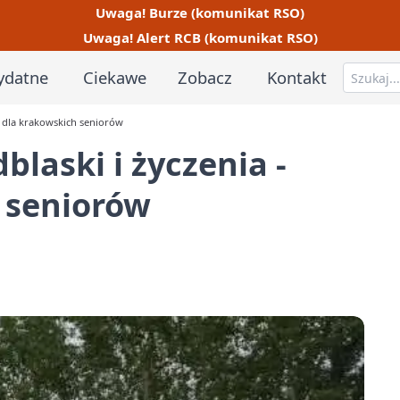
Uwaga! Burze (komunikat RSO)
Uwaga! Alert RCB (komunikat RSO)
ydatne
Ciekawe
Zobacz
Kontakt
ja dla krakowskich seniorów
blaski i życzenia -
 seniorów