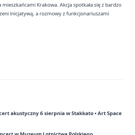
a mieszkańcami Krakowa. Akcja spotkała się z bardzo
eni inicjatywą, a rozmowy z funkcjonariuszami
rt akustyczny 6 sierpnia w Stakkato • Art Space
oncert w Muzeum Lotnictwa Polskiego