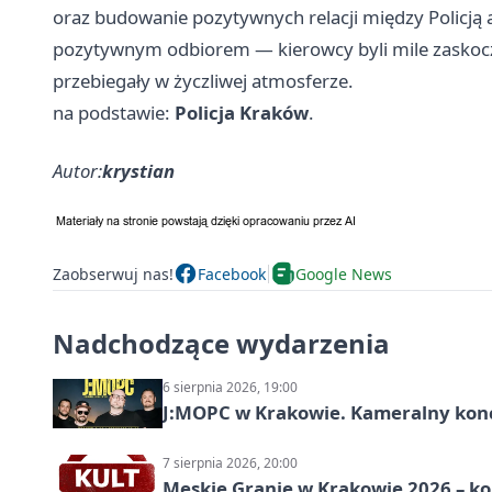
oraz budowanie pozytywnych relacji między Policją 
pozytywnym odbiorem — kierowcy byli mile zaskocz
przebiegały w życzliwej atmosferze.
na podstawie:
Policja Kraków
.
Autor:
krystian
Zaobserwuj nas!
Facebook
Google News
Nadchodzące wydarzenia
6 sierpnia 2026, 19:00
J:МОРС w Krakowie. Kameralny konce
7 sierpnia 2026, 20:00
Męskie Granie w Krakowie 2026 – k