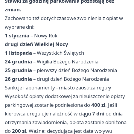
Stawki za godzinę parkowania pozostają bez
zmian.
Zachowano też dotychczasowe zwolnienia z opłat w
wybrane dni:
1 stycznia
– Nowy Rok
drugi dzień Wielkiej Nocy
1 listopada
– Wszystkich Świętych
24 grudnia
– Wigilia Bożego Narodzenia
25 grudnia
– pierwszy dzień Bożego Narodzenia
26 grudnia
– drugi dzień Bożego Narodzenia
Sankcje i abonamenty - miasto zaostrza reguły
Wysokość opłaty dodatkowej za nieuiszczenie opłaty
parkingowej zostanie podniesiona do
400 zł
. Jeśli
kierowca ureguluje należność w ciągu
7 dni
od dnia
otrzymania zawiadomienia, opłata zostanie obniżona
do
200 zł
. Ważne: decydująca jest data wpływu