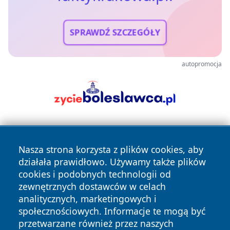
SPRAWDŹ SZCZEGÓŁY
autopromocja
Nasza strona korzysta z plików cookies, aby
działała prawidłowo. Używamy także plików
cookies i podobnych technologii od
zewnętrznych dostawców w celach
Copyright © 2026 faktykrakowa.pl Wszystkie prawa
analitycznych, marketingowych i
zastrzeżone.
społecznościowych. Informacje te mogą być
przetwarzane również przez naszych