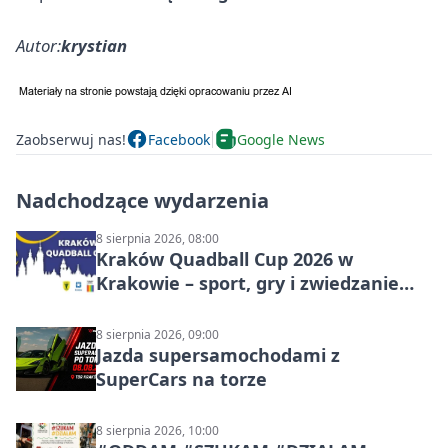
Autor:
krystian
Zaobserwuj nas!
Facebook
Google News
Nadchodzące wydarzenia
8 sierpnia 2026, 08:00
Kraków Quadball Cup 2026 w
Krakowie – sport, gry i zwiedzanie
miasta
8 sierpnia 2026, 09:00
Jazda supersamochodami z
SuperCars na torze
8 sierpnia 2026, 10:00