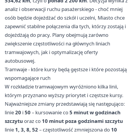
534,62 km
, czyli o
ponad 2 200 km
. Decyzja wynika z
analiz i obserwacji ruchu pasażerskiego - choć mniej
osób będzie dojeżdżać do szkół i uczelni, Miasto chce
zapewnić stabilne połączenia dla tych, którzy zostają i
dojeżdżają do pracy. Plany obejmują zarówno
zwiększenie częstotliwości na głównych liniach
tramwajowych, jak i optymalizację oferty
autobusowej.
Tramwaje - które kursy będą gęstsze i które pozostają
wspomagające ruch
W rozkładzie tramwajowym wyróżniono kilka linii,
którym przyznano wyższy priorytet i częstsze kursy.
Najważniejsze zmiany przedstawiają się następująco:
linie
20
i
50
– kursowanie co
5 minut w godzinach
szczytu
oraz co
10 minut poza godzinami szczytu
linie
1, 3, 8, 52
– częstotliwość zmniejszona do
10