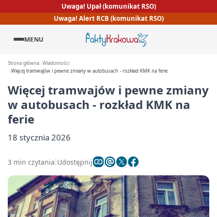
Uwaga! Upał (komunikat RSO)
Uwaga! Alert RCB (komunikat RSO)
MENU
Strona główna
Wiadomości
Więcej tramwajów i pewne zmiany w autobusach - rozkład KMK na ferie
Więcej tramwajów i pewne zmiany
w autobusach - rozkład KMK na
ferie
18 stycznia 2026
3 min czytania
Udostępnij