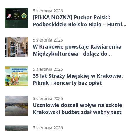
swoje tradycje
5 sierpnia 2026
[PIŁKA NOŻNA] Puchar Polski:
Podbeskidzie Bielsko-Biała – Hutnik
Kraków 2:0. Dwa ciosy po przerwie
w Dankowicach
5 sierpnia 2026
W Krakowie powstaje Kawiarenka
Międzykulturowa - dołącz do
SPÓJNI
5 sierpnia 2026
35 lat Straży Miejskiej w Krakowie.
Piknik i koncerty bez opłat
5 sierpnia 2026
Uczniowie dostali wpływ na szkołę.
Krakowski budżet zdał ważny test
5 sierpnia 2026