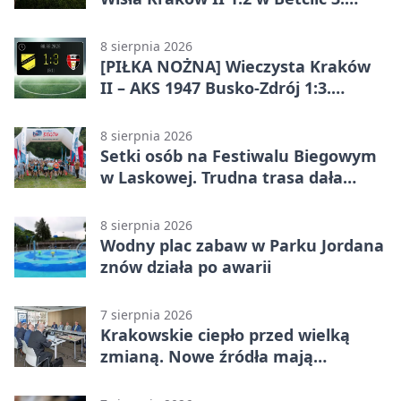
Lidze Grupa 4 (Grupa IV). Wisła
odwróciła losy meczu
8 sierpnia 2026
[PIŁKA NOŻNA] Wieczysta Kraków
II – AKS 1947 Busko-Zdrój 1:3.
Goście zabrali punkty w Betclic 3.
Liga Grupa 4 (Grupa IV)
8 sierpnia 2026
Setki osób na Festiwalu Biegowym
w Laskowej. Trudna trasa dała
zawodnikom w kość
8 sierpnia 2026
Wodny plac zabaw w Parku Jordana
znów działa po awarii
7 sierpnia 2026
Krakowskie ciepło przed wielką
zmianą. Nowe źródła mają
ustabilizować ceny