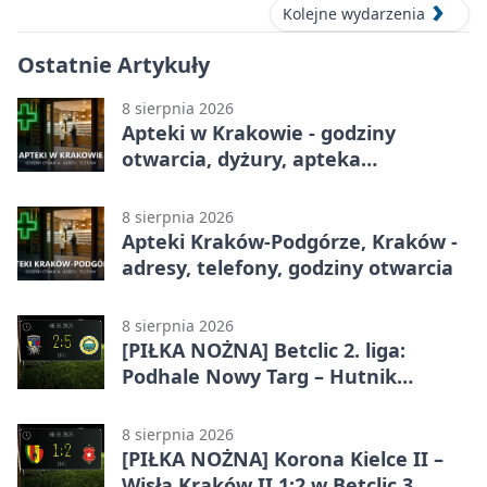
Kolejne wydarzenia
Ostatnie Artykuły
8 sierpnia 2026
Apteki w Krakowie - godziny
otwarcia, dyżury, apteka
całodobowa
8 sierpnia 2026
Apteki Kraków-Podgórze, Kraków -
adresy, telefony, godziny otwarcia
8 sierpnia 2026
[PIŁKA NOŻNA] Betclic 2. liga:
Podhale Nowy Targ – Hutnik
Kraków 2:5. Krakowianie z
efektownym zwycięstwem
8 sierpnia 2026
[PIŁKA NOŻNA] Korona Kielce II –
Wisła Kraków II 1:2 w Betclic 3.