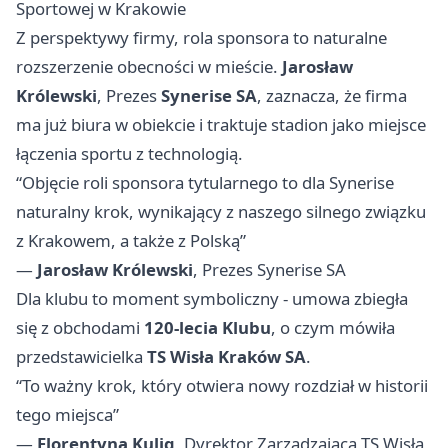
Sportowej w Krakowie
Z perspektywy firmy, rola sponsora to naturalne
rozszerzenie obecności w mieście.
Jarosław
Królewski
, Prezes
Synerise SA
, zaznacza, że firma
ma już biura w obiekcie i traktuje stadion jako miejsce
łączenia sportu z technologią.
“Objęcie roli sponsora tytularnego to dla Synerise
naturalny krok, wynikający z naszego silnego związku
z Krakowem, a także z Polską”
—
Jarosław Królewski
, Prezes Synerise SA
Dla klubu to moment symboliczny - umowa zbiegła
się z obchodami
120-lecia Klubu
, o czym mówiła
przedstawicielka
TS Wisła Kraków SA
.
“To ważny krok, który otwiera nowy rozdział w historii
tego miejsca”
—
Florentyna Kulig
, Dyrektor Zarządzająca TS Wisła