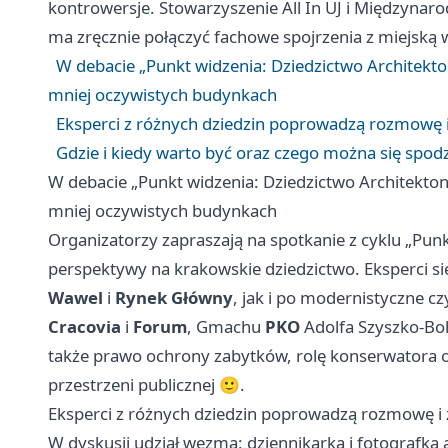
kontrowersje. Stowarzyszenie All In UJ i Międzyna
ma zręcznie połączyć fachowe spojrzenia z miejską 
W debacie „Punkt widzenia: Dziedzictwo Architekt
mniej oczywistych budynkach
Eksperci z różnych dziedzin poprowadzą rozmowę 
Gdzie i kiedy warto być oraz czego można się spod
W debacie „Punkt widzenia: Dziedzictwo Architekto
mniej oczywistych budynkach
Organizatorzy zapraszają na spotkanie z cyklu „Pun
perspektywy na krakowskie dziedzictwo. Eksperci s
Wawel
i
Rynek Główny
, jak i po modernistyczne c
Cracovia
i
Forum
, Gmachu
PKO
Adolfa Szyszko‑Boh
także prawo ochrony zabytków, rolę konserwatora o
przestrzeni publicznej 🙂.
Eksperci z różnych dziedzin poprowadzą rozmowę i
W dyskusji udział wezmą: dziennikarka i fotografka 