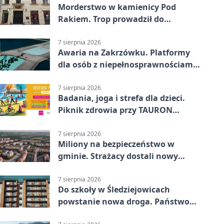
Morderstwo w kamienicy Pod
Rakiem. Trop prowadził do
szanowanej rodziny
7 sierpnia 2026
Awaria na Zakrzówku. Platformy
dla osób z niepełnosprawnościami
wyłączone
7 sierpnia 2026
Badania, joga i strefa dla dzieci.
Piknik zdrowia przy TAURON
Arenie
7 sierpnia 2026
Miliony na bezpieczeństwo w
gminie. Strażacy dostali nowy
sprzęt
7 sierpnia 2026
Do szkoły w Śledziejowicach
powstanie nowa droga. Państwo
dało ponad 1,6 mln zł