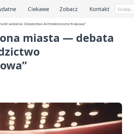
ydatne
Ciekawe
Zobacz
Kontakt
Punkt widzenia: Dziedzictwo Architektoniczne Krakowa”
hrona miasta — debata
dzictwo
kowa”