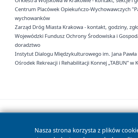
Orkiestra Wojskowa w Krakowie - kontakt, sekcje i
Centrum Placówek Opiekuńczo-Wychowawczych "Park
wychowanków
Zarząd Dróg Miasta Krakowa - kontakt, godziny, zgło
Wojewódzki Fundusz Ochrony Środowiska i Gospodar
doradztwo
Instytut Dialogu Międzykulturowego im. Jana Pawła I
Ośrodek Rekreacji i Rehabilitacji Konnej „TABUN” w K
Nasza strona korzysta z plików cooki