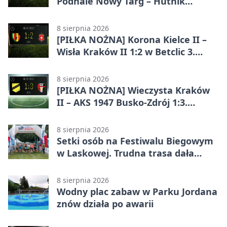
Podhale Nowy Targ – Hutnik
Kraków 2:5. Krakowianie z
efektownym zwycięstwem
8 sierpnia 2026
[PIŁKA NOŻNA] Korona Kielce II –
Wisła Kraków II 1:2 w Betclic 3.
Lidze Grupa 4 (Grupa IV). Wisła
odwróciła losy meczu
8 sierpnia 2026
[PIŁKA NOŻNA] Wieczysta Kraków
II – AKS 1947 Busko-Zdrój 1:3.
Goście zabrali punkty w Betclic 3.
Liga Grupa 4 (Grupa IV)
8 sierpnia 2026
Setki osób na Festiwalu Biegowym
w Laskowej. Trudna trasa dała
zawodnikom w kość
8 sierpnia 2026
Wodny plac zabaw w Parku Jordana
znów działa po awarii