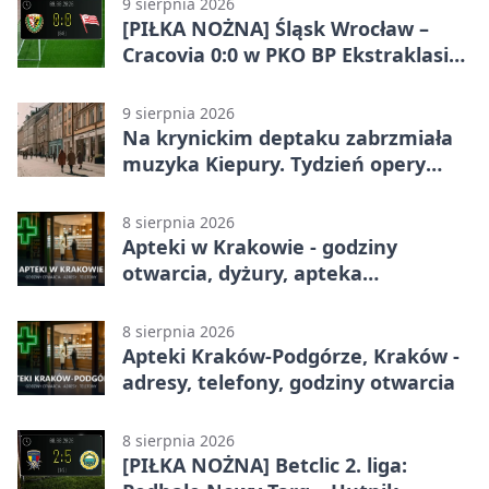
9 sierpnia 2026
[PIŁKA NOŻNA] Śląsk Wrocław –
Cracovia 0:0 w PKO BP Ekstraklasie.
Krakowianie wracają z jednym
punktem
9 sierpnia 2026
Na krynickim deptaku zabrzmiała
muzyka Kiepury. Tydzień opery
przed publicznością
8 sierpnia 2026
Apteki w Krakowie - godziny
otwarcia, dyżury, apteka
całodobowa
8 sierpnia 2026
Apteki Kraków-Podgórze, Kraków -
adresy, telefony, godziny otwarcia
8 sierpnia 2026
[PIŁKA NOŻNA] Betclic 2. liga: