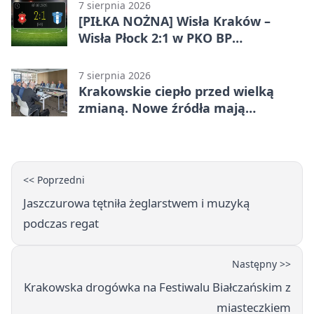
7 sierpnia 2026
[PIŁKA NOŻNA] Wisła Kraków –
Wisła Płock 2:1 w PKO BP
Ekstraklasie. Krakowianie z
ważnymi punktami
7 sierpnia 2026
Krakowskie ciepło przed wielką
zmianą. Nowe źródła mają
ustabilizować ceny
<< Poprzedni
Jaszczurowa tętniła żeglarstwem i muzyką
podczas regat
Następny >>
Krakowska drogówka na Festiwalu Białczańskim z
miasteczkiem