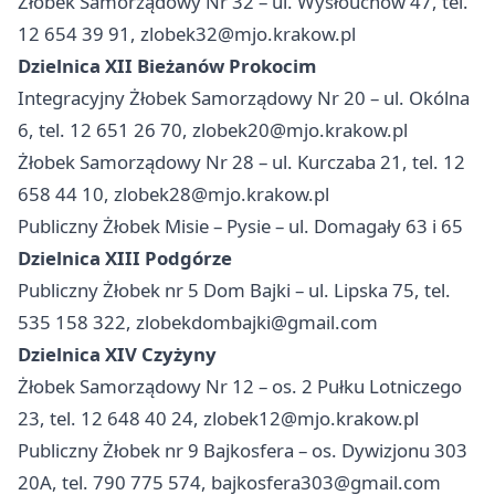
Żłobek Samorządowy Nr 32 – ul. Wysłouchów 47, tel.
12 654 39 91,
zlobek32@mjo.krakow.pl
Dzielnica XII Bieżanów Prokocim
Integracyjny Żłobek Samorządowy Nr 20 – ul. Okólna
6, tel. 12 651 26 70,
zlobek20@mjo.krakow.pl
Żłobek Samorządowy Nr 28 – ul. Kurczaba 21, tel. 12
658 44 10,
zlobek28@mjo.krakow.pl
Publiczny Żłobek Misie – Pysie – ul. Domagały 63 i 65
Dzielnica XIII Podgórze
Publiczny Żłobek nr 5 Dom Bajki – ul. Lipska 75, tel.
535 158 322,
zlobekdombajki@gmail.com
Dzielnica XIV Czyżyny
Żłobek Samorządowy Nr 12 – os. 2 Pułku Lotniczego
23, tel. 12 648 40 24,
zlobek12@mjo.krakow.pl
Publiczny Żłobek nr 9 Bajkosfera – os. Dywizjonu 303
20A, tel. 790 775 574,
bajkosfera303@gmail.com