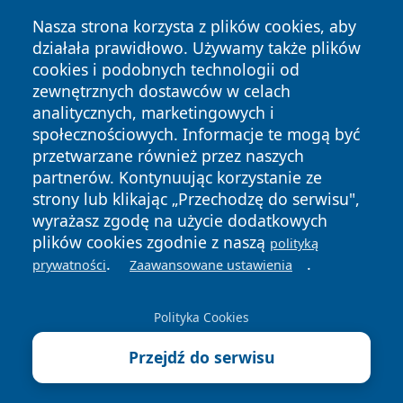
Nasza strona korzysta z plików cookies, aby
działała prawidłowo. Używamy także plików
cookies i podobnych technologii od
zewnętrznych dostawców w celach
analitycznych, marketingowych i
społecznościowych. Informacje te mogą być
Copyright © 2026 faktykrakowa.pl Wszystkie prawa
zastrzeżone.
przetwarzane również przez naszych
partnerów. Kontynuując korzystanie ze
strony lub klikając „Przechodzę do serwisu",
Polityka
Polityka
wyrażasz zgodę na użycie dodatkowych
News
Autorzy
Prywatności
Cookies
plików cookies zgodnie z naszą
polityką
.
.
prywatności
Zaawansowane ustawienia
Polityka Cookies
Przejdź do serwisu