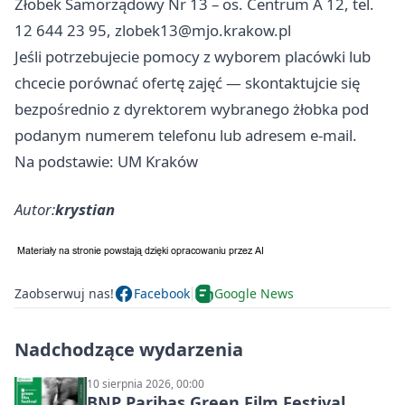
Żłobek Samorządowy Nr 13 – os. Centrum A 12, tel.
12 644 23 95,
zlobek13@mjo.krakow.pl
Jeśli potrzebujecie pomocy z wyborem placówki lub
chcecie porównać ofertę zajęć — skontaktujcie się
bezpośrednio z dyrektorem wybranego żłobka pod
podanym numerem telefonu lub adresem e‑mail.
Na podstawie: UM Kraków
Autor:
krystian
Zaobserwuj nas!
Facebook
Google News
Nadchodzące wydarzenia
10 sierpnia 2026, 00:00
BNP Paribas Green Film Festival