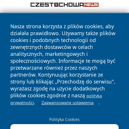
Nasza strona korzysta z plików cookies, aby
działała prawidłowo. Używamy także plików
cookies i podobnych technologii od
zewnętrznych dostawców w celach
analitycznych, marketingowych i
Copyright © 2026 faktykrakowa.pl Wszystkie prawa
zastrzeżone.
społecznościowych. Informacje te mogą być
przetwarzane również przez naszych
partnerów. Kontynuując korzystanie ze
Polityka
Polityka
strony lub klikając „Przechodzę do serwisu",
News
Autorzy
Prywatności
Cookies
wyrażasz zgodę na użycie dodatkowych
plików cookies zgodnie z naszą
polityką
.
.
prywatności
Zaawansowane ustawienia
Polityka Cookies