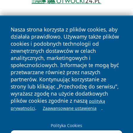
Nasza strona korzysta z plików cookies, aby
działała prawidłowo. Używamy także plików
cookies i podobnych technologii od
zewnętrznych dostawców w celach
Copyright © 2026 faktykrakowa.pl Wszystkie prawa
analitycznych, marketingowych i
zastrzeżone.
społecznościowych. Informacje te mogą być
przetwarzane również przez naszych
partnerów. Kontynuując korzystanie ze
Polityka
Polityka
News
Autorzy
strony lub klikając „Przechodzę do serwisu",
Prywatności
Cookies
wyrażasz zgodę na użycie dodatkowych
plików cookies zgodnie z naszą
polityką
.
.
prywatności
Zaawansowane ustawienia
Polityka Cookies