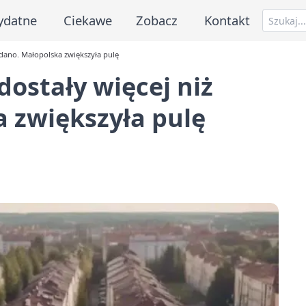
ydatne
Ciekawe
Zobacz
Kontakt
ładano. Małopolska zwiększyła pulę
dostały więcej niż
 zwiększyła pulę