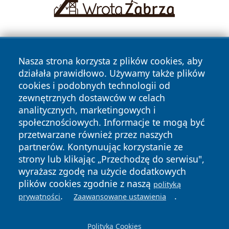
Nasza strona korzysta z plików cookies, aby
działała prawidłowo. Używamy także plików
cookies i podobnych technologii od
zewnętrznych dostawców w celach
Copyright © 2026 faktykrakowa.pl Wszystkie prawa
analitycznych, marketingowych i
zastrzeżone.
społecznościowych. Informacje te mogą być
przetwarzane również przez naszych
partnerów. Kontynuując korzystanie ze
Polityka
Polityka
News
Autorzy
strony lub klikając „Przechodzę do serwisu",
Prywatności
Cookies
wyrażasz zgodę na użycie dodatkowych
plików cookies zgodnie z naszą
polityką
.
.
prywatności
Zaawansowane ustawienia
Polityka Cookies