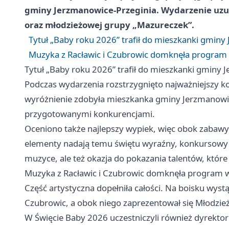
gminy Jerzmanowice-Przeginia. Wydarzenie uzup
oraz młodzieżowej grupy „Mazureczek”.
Tytuł „Baby roku 2026” trafił do mieszkanki gminy
Muzyka z Racławic i Czubrowic domknęła program
Tytuł „Baby roku 2026” trafił do mieszkanki gminy 
Podczas wydarzenia rozstrzygnięto najważniejszy k
wyróżnienie zdobyła mieszkanka gminy Jerzmanowice-
przygotowanymi konkurencjami.
Oceniono także najlepszy wypiek, więc obok zabawy 
elementy nadają temu świętu wyraźny, konkursowy ch
muzyce, ale też okazja do pokazania talentów, które
Muzyka z Racławic i Czubrowic domknęła program 
Część artystyczna dopełniła całości. Na boisku wystąp
Czubrowic, a obok niego zaprezentował się Młodzie
W Święcie Baby 2026 uczestniczyli również dyrekto