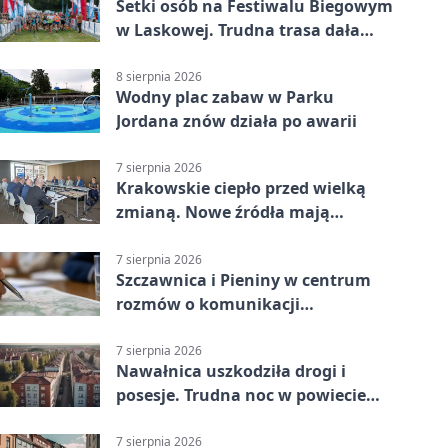
Setki osób na Festiwalu Biegowym
w Laskowej. Trudna trasa dała
zawodnikom w kość
8 sierpnia 2026
Wodny plac zabaw w Parku
Jordana znów działa po awarii
7 sierpnia 2026
Krakowskie ciepło przed wielką
zmianą. Nowe źródła mają
ustabilizować ceny
7 sierpnia 2026
Szczawnica i Pieniny w centrum
rozmów o komunikacji
południowej Małopolski
7 sierpnia 2026
Nawałnica uszkodziła drogi i
posesje. Trudna noc w powiecie
tarnowskim
7 sierpnia 2026