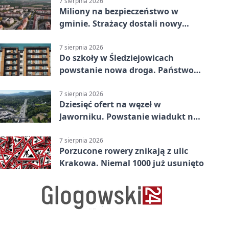
7 sierpnia 2026
Miliony na bezpieczeństwo w
gminie. Strażacy dostali nowy
sprzęt
7 sierpnia 2026
Do szkoły w Śledziejowicach
powstanie nowa droga. Państwo
dało ponad 1,6 mln zł
7 sierpnia 2026
Dziesięć ofert na węzeł w
Jaworniku. Powstanie wiadukt nad
zakopianką
7 sierpnia 2026
Porzucone rowery znikają z ulic
Krakowa. Niemal 1000 już usunięto