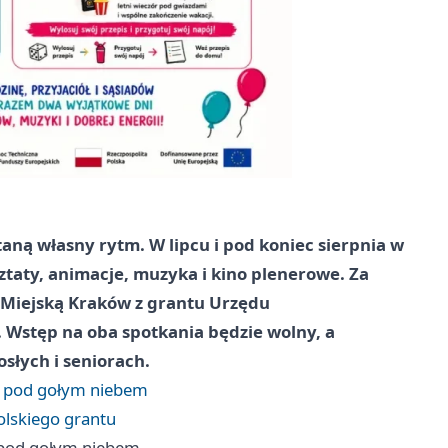
aną własny rytm. W lipcu i pod koniec sierpnia w
ztaty, animacje, muzyka i kino plenerowe. Za
ę Miejską Kraków z grantu Urzędu
Wstęp na oba spotkania będzie wolny, a
słych i seniorach.
no pod gołym niebem
olskiego grantu
o pod gołym niebem