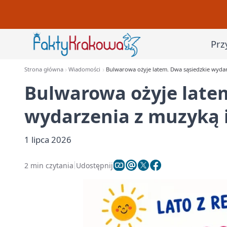
Prz
Strona główna
Wiadomości
Bulwarowa ożyje latem. Dwa sąsiedzkie wyda
Bulwarowa ożyje late
wydarzenia z muzyką 
1 lipca 2026
2 min czytania
Udostępnij