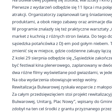
Pierwsze z wydarzeń odbędzie się 11 lipca i ma poł
atrakcji. Organizatorzy zaplanowali targ śniadanio
produktami, a obok niego zabawy oraz animacje dla
W programie znalazły się też praktyczne warsztaty „O
market z kuchnią z różnych stron świata. Do tego doj
sąsiedzka potańcówka z DJ-em pod gołym niebem. T
zmienić się w miejsce, gdzie codzienne zakupy łączą
Z kolei 29 sierpnia odbędzie się „Sąsiedzkie zakońc
być festiwal kina plenerowego, zaplanowany w dwóc
dwa różne filmy wyświetlane pod gwiazdami, w jeden
Na oba wydarzenia obowiązuje wstęp wolny.
Rewitalizacja Bulwarowej zyskała wsparcie z małopo
Za całym przedsięwzięciem stoi projekt rewitalizacyj
Bulwarowej, Unitarg, Plac Nowy”, wpisany do Gmin
zdobył na ten cel środki z grantu przyznanego pr