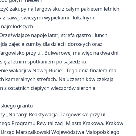
ączyć zakupy na targowisku z całym pakietem letnich
wy z kawą, świeżymi wypiekami i lokalnymi
 najmłodszych.
rzeźwiające napoje lata”, strefa gastro i lunch
dą zajęcia zumby dla dzieci i dorosłych oraz
argowisko przy ul. Bulwarowej ma więc na dwa dni
 się z letnim spotkaniem po sąsiedzku.
zenie wakacji w Nowej Hucie”. Tego dnia finałem ma
h kameralnych strefach. Na uczestników czekają
 z ostatnich ciepłych wieczorów sierpnia.
lskiego grantu
ny „Na targ! Reaktywacja. Targowiska: przy ul.
nego Programu Rewitalizacji Miasta Krakowa. Kraków
zez Urząd Marszałkowski Województwa Małopolskiego